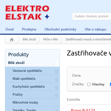
Úvod
Prodejna
Obchodní podmínky
Vše o nákupu
Bílé zboží
Péče o tělo
Zastřihovače vousů a víceúčelové
Zastřihovače 
Produkty
Bílé zboží
Vestavné spotřebiče
Cena:
Malé spotřebiče
Značky:
Všechny
Kuchyňské spotřebiče
Pračky
1
položka
Mikrovlnné trouby
Sporáky, Trouby
Bravo B-5174