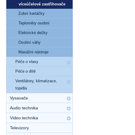
víceúčelové zastřihovače
Zubní kartáčky
Teploměry osobní
Elektrické dečky
Osobní váhy
Masážní nástroje
Péče o vlasy
Péče o dítě
Ventilátory, klimatizace,
topidla
Vysavače
Audio technika
Video technika
Televizory