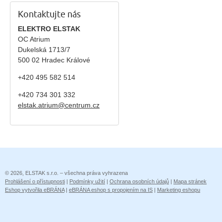
Kontaktujte nás
ELEKTRO ELSTAK
OC Atrium
Dukelská 1713/7
500 02 Hradec Králové
+420 495 582 514
+420
734 301 332
elstak.atrium@centrum.cz
© 2026, ELSTAK s.r.o. – všechna práva vyhrazena
Prohlášení o přístupnosti
|
Podmínky užití
|
Ochrana osobních údajů
|
Mapa stránek
Eshop vytvořila eBRÁNA
|
eBRÁNA eshop s propojením na IS
|
Marketing eshopu