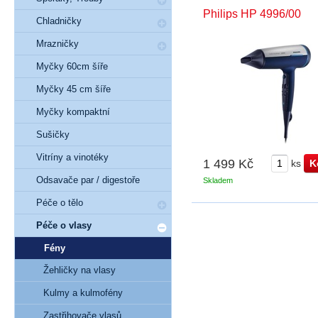
Philips HP 4996/00
Chladničky
Mrazničky
Myčky 60cm šíře
Myčky 45 cm šíře
Myčky kompaktní
Sušičky
Vitríny a vinotéky
1 499 Kč
ks
Odsavače par / digestoře
Skladem
Péče o tělo
Péče o vlasy
Fény
Žehličky na vlasy
Kulmy a kulmofény
Zastřihovače vlasů