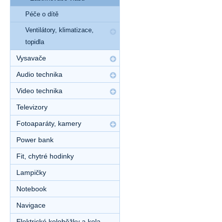
Péče o dítě
Ventilátory, klimatizace,
topidla
Vysavače
Audio technika
Video technika
Televizory
Fotoaparáty, kamery
Power bank
Fit, chytré hodinky
Lampičky
Notebook
Navigace
Elektrické koloběžky a kola