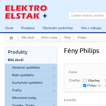
Úvod
Prodejna
Obchodní podmínky
Vše o nákupu
Bílé zboží
Péče o vlasy
Fény
Philips
Fény Philips
Produkty
Bílé zboží
Vestavné spotřebiče
Cena:
Malé spotřebiče
Značky:
Všechny
Kuchyňské spotřebiče
Philips
(1)
Pračky
Mikrovlnné trouby
1
položka
Sporáky, Trouby