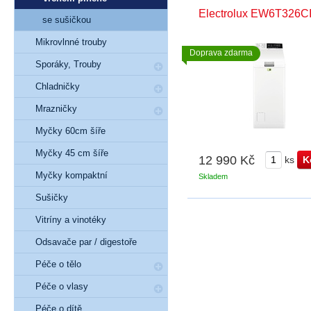
Electrolux EW6T326C
se sušičkou
Mikrovlnné trouby
Doprava zdarma
Sporáky, Trouby
Chladničky
Mrazničky
Myčky 60cm šíře
Myčky 45 cm šíře
12 990 Kč
ks
Myčky kompaktní
Skladem
Sušičky
Vitríny a vinotéky
Odsavače par / digestoře
Péče o tělo
Péče o vlasy
Péče o dítě