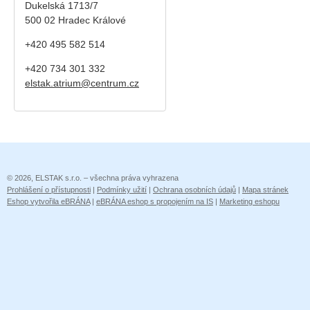
Dukelská 1713/7
500 02 Hradec Králové
+420 495 582 514
+420
734 301 332
elstak.atrium@centrum.cz
© 2026, ELSTAK s.r.o. – všechna práva vyhrazena
Prohlášení o přístupnosti
|
Podmínky užití
|
Ochrana osobních údajů
|
Mapa stránek
Eshop vytvořila eBRÁNA
|
eBRÁNA eshop s propojením na IS
|
Marketing eshopu