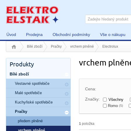
Úvod
Prodejna
Obchodní podmínky
Vše o nákupu
Bílé zboží
Pračky
vrchem plněné
Electrolux
vrchem plněné
Produkty
Bílé zboží
Vestavné spotřebiče
Cena:
Malé spotřebiče
Značky:
Všechny
Kuchyňské spotřebiče
Romo
(5)
Pračky
předem plněné
1
položka
vrchem plněné