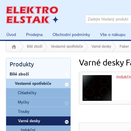
Úvod
Prodejna
Obchodní podmínky
Vše o nákupu
Bílé zboží
Vestavné spotřebiče
Varné desky
Faber
Varné desky F
Produkty
Bílé zboží
Indukčn
Vestavné spotřebiče
Chladničky
Myčky
Trouby
Varné desky
Indukční