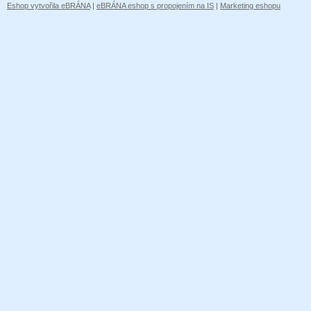
Eshop vytvořila eBRÁNA
|
eBRÁNA eshop s propojením na IS
|
Marketing eshopu