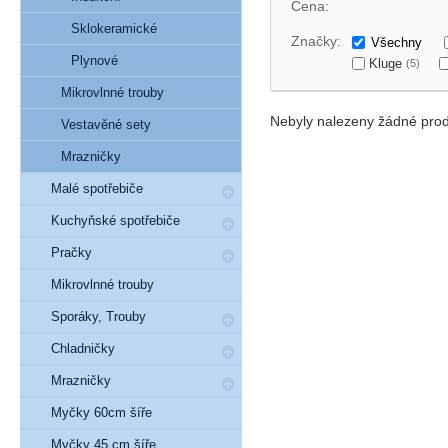
Cena:
Sklokeramické
Značky:
Všechny
Plynové
Kluge
(5)
Mikrovlnné trouby
Nebyly nalezeny žádné prod
Vestavěné sety
Mrazničky
Malé spotřebiče
Kuchyňské spotřebiče
Pračky
Mikrovlnné trouby
Sporáky, Trouby
Chladničky
Mrazničky
Myčky 60cm šíře
Myčky 45 cm šíře