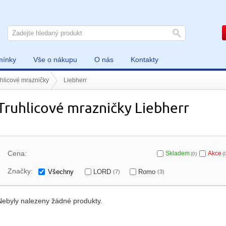
mínky
Vše o nákupu
O nás
Kontakty
hlicové mrazničky
Liebherr
Truhlicové mrazničky Liebherr
Cena:
Skladem
Akce
(0)
(
Značky:
Všechny
LORD
Romo
(7)
(3)
Nebyly nalezeny žádné produkty.