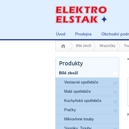
Úvod
Prodejna
Obchodní pod
Bílé zboží
Mrazničky
Tru
Produkty
Bílé zboží
Vestavné spotřebiče
Malé spotřebiče
Kuchyňské spotřebiče
Pračky
Mikrovlnné trouby
Sporáky, Trouby