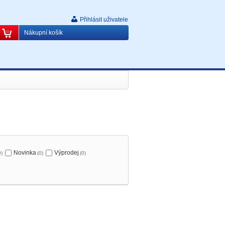
Přihlásit uživatele
Nákupní košík
Novinka
Výprodej
0)
(0)
(0)