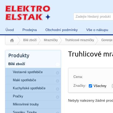
Úvod
Prodejna
Obchodní podmínky
Vše o nákupu
Bílé zboží
Mrazničky
Truhlicové mrazničky
Gorenje
Truhlicové mr
Produkty
Bílé zboží
Vestavné spotřebiče
Cena:
Malé spotřebiče
Značky:
Všechny
Kuchyňské spotřebiče
Pračky
Nebyly nalezeny žádné prod
Mikrovlnné trouby
Sporáky, Trouby