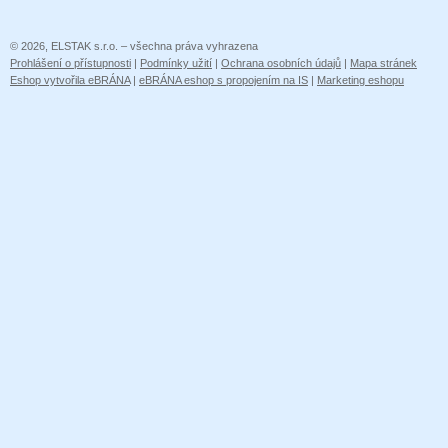
© 2026, ELSTAK s.r.o. – všechna práva vyhrazena
Prohlášení o přístupnosti
|
Podmínky užití
|
Ochrana osobních údajů
|
Mapa stránek
Eshop vytvořila eBRÁNA
|
eBRÁNA eshop s propojením na IS
|
Marketing eshopu