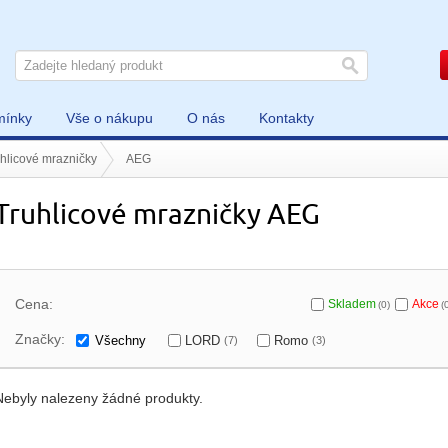
mínky
Vše o nákupu
O nás
Kontakty
hlicové mrazničky
AEG
Truhlicové mrazničky AEG
Cena:
Skladem
Akce
(0)
(
Značky:
Všechny
LORD
Romo
(7)
(3)
Nebyly nalezeny žádné produkty.