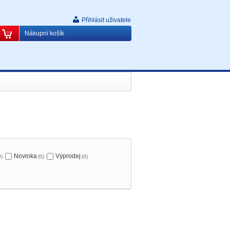
Přihlásit uživatele
Nákupní košík
Novinka
Výprodej
0)
(0)
(0)