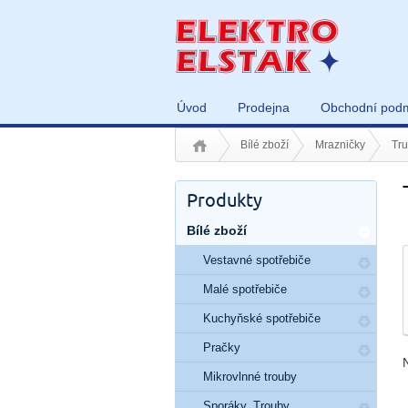
Úvod
Prodejna
Obchodní pod
Bílé zboží
Mrazničky
Tru
Produkty
Bílé zboží
Vestavné spotřebiče
Malé spotřebiče
Kuchyňské spotřebiče
Pračky
Mikrovlnné trouby
Sporáky, Trouby