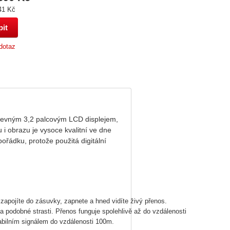
41 Kč
dotaz
arevným 3,2 palcovým LCD displejem,
obrazu je vysoce kvalitní ve dne
 pořádku, protože použitá digitální
zapojíte do zásuvky, zapnete a hned vidíte živý přenos.
a podobné strasti. Přenos funguje spolehlivě až do vzdálenosti
abilním signálem do vzdálenosti 100m.