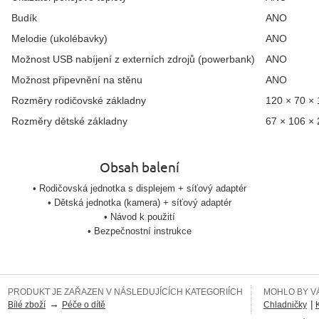
Budík
ANO
Melodie (ukolébavky)
ANO
Možnost USB nabíjení z externích zdrojů (powerbank)
ANO
Možnost připevnění na stěnu
ANO
Rozměry rodičovské základny
120 × 70 × 
Rozměry dětské základny
67 × 106 × 
Obsah balení
• Rodičovská jednotka s displejem + síťový adaptér
• Dětská jednotka (kamera) + síťový adaptér
• Návod k použití
• Bezpečnostní instrukce
PRODUKT JE ZAŘAZEN V NÁSLEDUJÍCÍCH KATEGORIÍCH
MOHLO BY VÁ
→
|
Bílé zboží
Péče o dítě
Chladničky