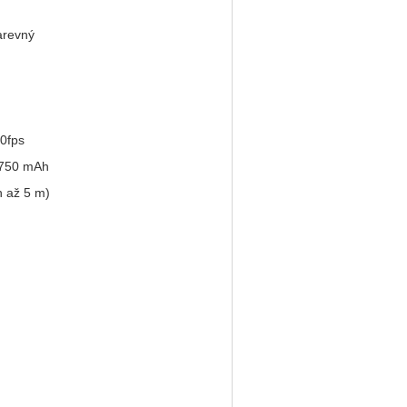
arevný
0fps
 750 mAh
 až 5 m)