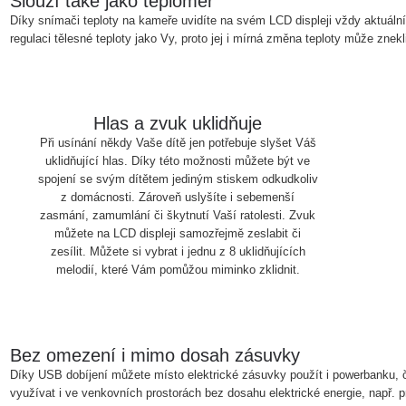
Slouží také jako teploměr
Díky snímači teploty na kameře uvidíte na svém LCD displeji vždy aktuální
regulaci tělesné teploty jako Vy, proto jej i mírná změna teploty může znekli
Hlas a zvuk uklidňuje
Při usínání někdy Vaše dítě jen potřebuje slyšet Váš
uklidňující hlas. Díky této možnosti můžete být ve
spojení se svým dítětem jediným stiskem odkudkoliv
z domácnosti. Zároveň uslyšíte i sebemenší
zasmání, zamumlání či škytnutí Vaší ratolesti. Zvuk
můžete na LCD displeji samozřejmě zeslabit či
zesílit. Můžete si vybrat i jednu z 8 uklidňujících
melodií, které Vám pomůžou miminko zklidnit.
Bez omezení i mimo dosah zásuvky
Díky USB dobíjení můžete místo elektrické zásuvky použít i powerbanku, č
využívat i ve venkovních prostorách bez dosahu elektrické energie, např. 