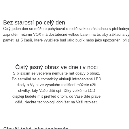
Bez starostí po celý den
Celý jeden den se můžete pohybovat s rodičovskou základnou s přehledným
zapnutém režimu VOX má dostatečně velkou baterii na to, aby základna vy
paměti až 5 časů, které využijete buď jako budík nebo jako upozornění při 
Čistý jasný obraz ve dne i v noci
S blížícím se večerem nemusíte mít obavy o obraz.
Po setmění se automaticky aktivují infračervené LED
diody a Vy si ve vysokém rozlišení můžete užít
chvilky, kdy Vaše dítě spí. Díky velkému LCD
displeji budete mít přehled o tom, co Vaše dítě právě
dělá. Nechte technologii dohlížet na Vaši ratolest.