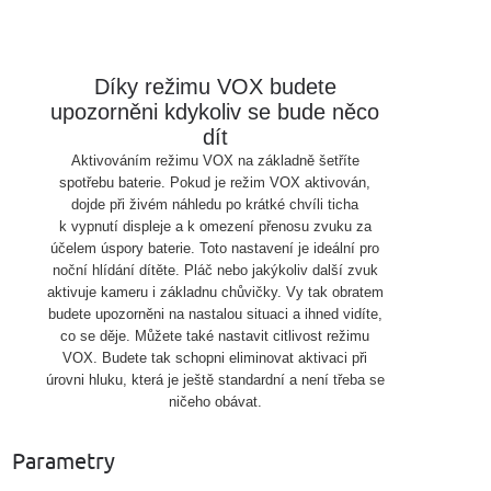
Díky režimu VOX budete
upozorněni kdykoliv se bude něco
dít
Aktivováním režimu VOX na základně šetříte
spotřebu baterie. Pokud je režim VOX aktivován,
dojde při živém náhledu po krátké chvíli ticha
k vypnutí displeje a k omezení přenosu zvuku za
účelem úspory baterie. Toto nastavení je ideální pro
noční hlídání dítěte. Pláč nebo jakýkoliv další zvuk
aktivuje kameru i základnu chůvičky. Vy tak obratem
budete upozorněni na nastalou situaci a ihned vidíte,
co se děje. Můžete také nastavit citlivost režimu
VOX. Budete tak schopni eliminovat aktivaci při
úrovni hluku, která je ještě standardní a není třeba se
ničeho obávat.
Parametry