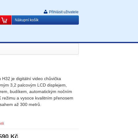
Přihlásit uživatele
Nákupní košík
H32 je digitální video chůvička
vným 3,2 palcovým LCD displejem,
rem, budíkem, automatickým nočním
režimu a vysoce kvalitním přenosem
osahem až 300 metrů.
rii
590 Kč