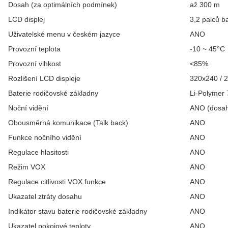
Dosah (za optimálních podmínek)­
až 300 m
LCD displej
3,2 palců b
Uživatelské menu v českém jazyce
ANO
Provozní teplota
-10 ~ 45°C
Provozní vlhkost
˂85%
Rozlišení LCD displeje
320x240 / 2
Baterie rodičovské základny
Li-Polymer
Noční vidění
ANO (dosah
Obousměrná komunikace (Talk back)
ANO
Funkce nočního vidění
ANO
Regulace hlasitosti
ANO
Režim VOX
ANO
Regulace citlivosti VOX funkce
ANO
Ukazatel ztráty dosahu
ANO
Indikátor stavu baterie rodičovské základny
ANO
Ukazatel pokojové teploty
ANO