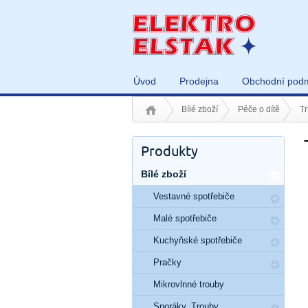
Úvod
Prodejna
Obchodní pod
Bílé zboží
Péče o dítě
T
Produkty
Bílé zboží
Vestavné spotřebiče
Malé spotřebiče
Kuchyňské spotřebiče
Pračky
Mikrovlnné trouby
Sporáky, Trouby