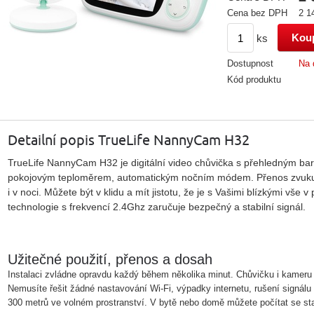
Cena bez DPH
2 1
ks
Dostupnost
Na 
Kód produktu
Detailní popis TrueLife NannyCam H32
TrueLife NannyCam H32 je digitální video chůvička s přehledným b
pokojovým teploměrem, automatickým nočním módem. Přenos zvuku i 
i v noci. Můžete být v klidu a mít jistotu, že je s Vašimi blízkými vše v
technologie s frekvencí 2.4Ghz zaručuje bezpečný a stabilní signál.
Užitečné použití, přenos a dosah
Instalaci zvládne opravdu každý během několika minut. Chůvičku i kameru 
Nemusíte řešit žádné nastavování Wi-Fi, výpadky internetu, rušení signálu 
300 metrů ve volném prostranství. V bytě nebo domě můžete počítat se st