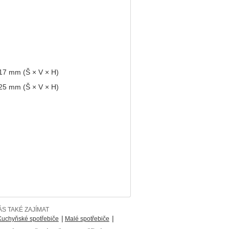
17 mm (Š × V × H)
25 mm (Š × V × H)
S TAKÉ ZAJÍMAT
|
|
Kuchyňské spotřebiče
Malé spotřebiče