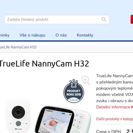
mínky
Vše o nákupu
O nás
Kontakty
rueLife NannyCam H32
TrueLife NannyCam H32
TrueLife NannyCam 
s přehledným bare
pokojovým teplomě
módem včetně VOX 
zvuku i obrazu s d
Detailní informace
Další produkty v katego
2 
Cena s DPH