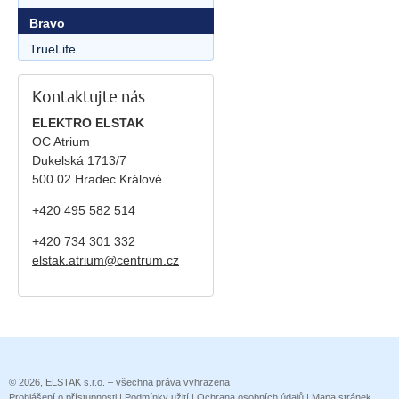
Bravo
TrueLife
Kontaktujte nás
ELEKTRO ELSTAK
OC Atrium
Dukelská 1713/7
500 02 Hradec Králové
+420 495 582 514
+420
734 301 332
elstak.atrium@centrum.cz
© 2026, ELSTAK s.r.o. – všechna práva vyhrazena
Prohlášení o přístupnosti
|
Podmínky užití
|
Ochrana osobních údajů
|
Mapa stránek