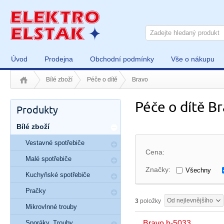
Úvod
Prodejna
Obchodní podmínky
Vše o nákupu
Bílé zboží
Péče o dítě
Bravo
Péče o dítě B
Produkty
Bílé zboží
Vestavné spotřebiče
Cena:
Malé spotřebiče
Značky:
Všechny
Kuchyňské spotřebiče
Pračky
Od nejlevnějšího
3
položky
Mikrovlnné trouby
Sporáky, Trouby
Bravo b-5033