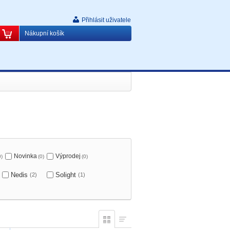
Přihlásit uživatele
Nákupní košík
Novinka
Výprodej
0)
(0)
(0)
Nedis
Solight
(2)
(1)