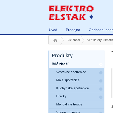
Úvod
Prodejna
Obchodní pod
Bílé zboží
Ventilátory, klimati
Produkty
Bílé zboží
Vestavné spotřebiče
Malé spotřebiče
Kuchyňské spotřebiče
Pračky
Mikrovlnné trouby
Sporáky, Trouby