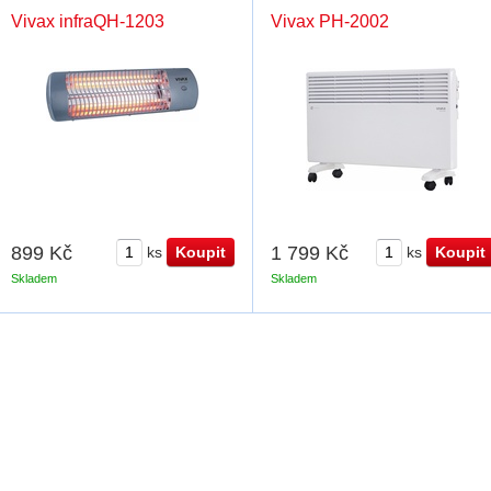
Vivax infraQH-1203
Vivax PH-2002
899 Kč
1 799 Kč
ks
ks
Skladem
Skladem