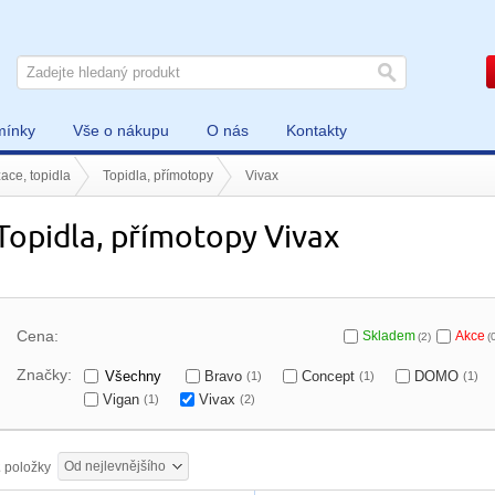
mínky
Vše o nákupu
O nás
Kontakty
zace, topidla
Topidla, přímotopy
Vivax
Topidla, přímotopy Vivax
Cena:
Skladem
Akce
(2)
(
Značky:
Všechny
Bravo
Concept
DOMO
(1)
(1)
(1)
Vigan
Vivax
(1)
(2)
Od nejlevnějšího
2
položky