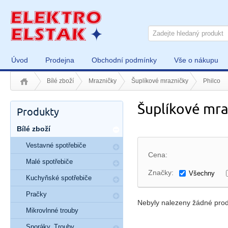
Úvod
Prodejna
Obchodní podmínky
Vše o nákupu
Bílé zboží
Mrazničky
Šuplíkové mrazničky
Philco
Šuplíkové mra
Produkty
Bílé zboží
Vestavné spotřebiče
Cena:
Malé spotřebiče
Značky:
Všechny
Kuchyňské spotřebiče
Pračky
Nebyly nalezeny žádné prod
Mikrovlnné trouby
Sporáky, Trouby