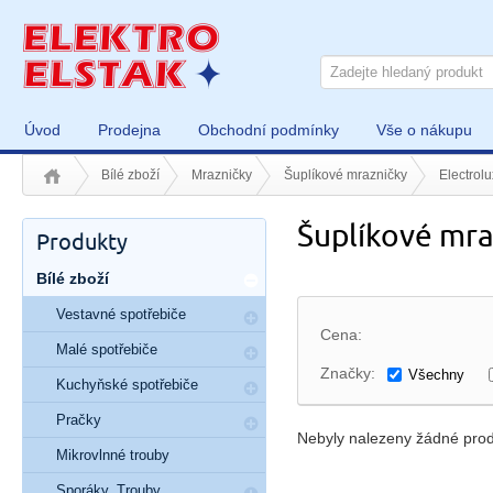
Úvod
Prodejna
Obchodní podmínky
Vše o nákupu
Bílé zboží
Mrazničky
Šuplíkové mrazničky
Electrolu
Šuplíkové mra
Produkty
Bílé zboží
Vestavné spotřebiče
Cena:
Malé spotřebiče
Značky:
Všechny
Kuchyňské spotřebiče
Pračky
Nebyly nalezeny žádné prod
Mikrovlnné trouby
Sporáky, Trouby