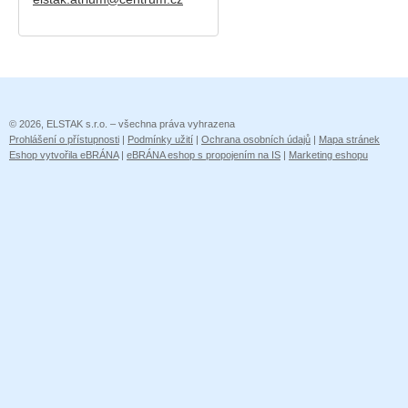
© 2026, ELSTAK s.r.o. – všechna práva vyhrazena
Prohlášení o přístupnosti
|
Podmínky užití
|
Ochrana osobních údajů
|
Mapa stránek
Eshop vytvořila eBRÁNA
|
eBRÁNA eshop s propojením na IS
|
Marketing eshopu