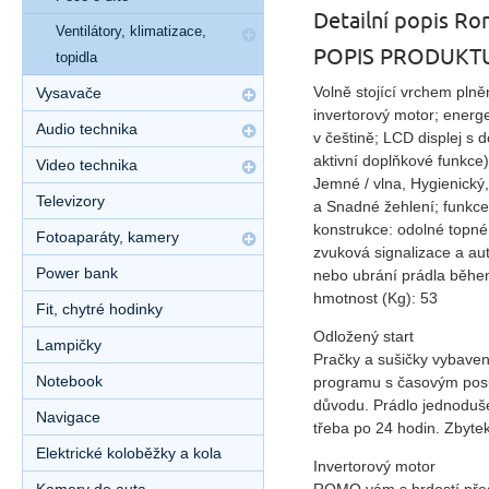
Detailní popis 
Ventilátory, klimatizace,
POPIS PRODUKT
topidla
Volně stojící vrchem plně
Vysavače
invertorový motor; energe
Audio technika
v češtině; LCD displej s 
aktivní doplňkové funkce)
Video technika
Jemné / vlna, Hygienický
Televizory
a Snadné žehlení; funkce
konstrukce: odolné topné 
Fotoaparáty, kamery
zvuková signalizace a au
Power bank
nebo ubrání prádla během
hmotnost (Kg): 53
Fit, chytré hodinky
Odložený start
Lampičky
Pračky a sušičky vybaven
Notebook
programu s časovým posun
důvodu. Prádlo jednoduše 
Navigace
třeba po 24 hodin. Zbytek
Elektrické koloběžky a kola
Invertorový motor