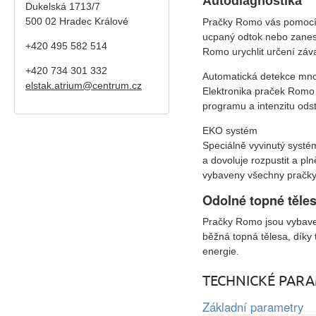
Autodiagnostika
Dukelská 1713/7
500 02 Hradec Králové
Pračky Romo vás pomocí c
ucpaný odtok nebo zanes
+420 495 582 514
Romo urychlit určení záv
+420
734 301 332
Automatická detekce mno
elstak.atrium@centrum.cz
Elektronika praček Romo 
programu a intenzitu odstř
EKO systém
Speciálně vyvinutý systé
a dovoluje rozpustit a p
vybaveny všechny pračky 
Odolné topné těle
Pračky Romo jsou vybaven
běžná topná tělesa, díky 
energie.
TECHNICKÉ PAR
Základní parametry