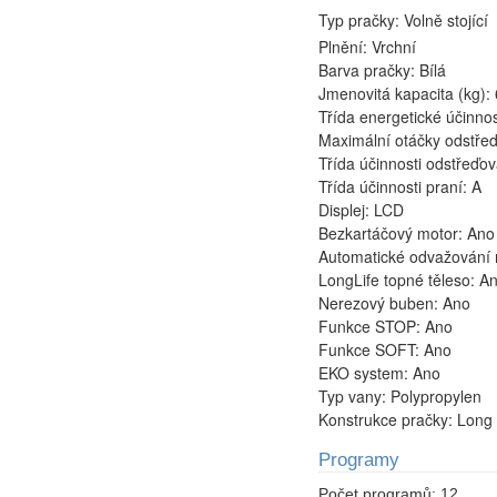
Typ pračky:
Volně stojící
Plnění:
Vrchní
Barva pračky:
Bílá
Jmenovitá kapacita (kg):
Třída energetické účinno
Maximální otáčky odstředě
Třída účinnosti odstřeďo
Třída účinnosti praní:
A
Displej:
LCD
Bezkartáčový motor:
Ano
Automatické odvažování 
LongLife topné těleso:
A
Nerezový buben:
Ano
Funkce STOP:
Ano
Funkce SOFT:
Ano
EKO system:
Ano
Typ vany:
Polypropylen
Konstrukce pračky:
Long 
Programy
Počet programů:
12