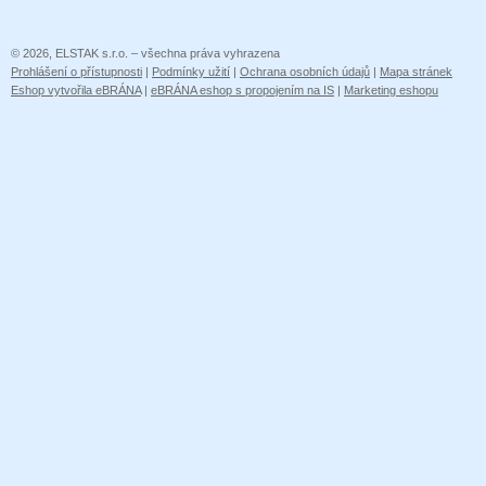
© 2026, ELSTAK s.r.o. – všechna práva vyhrazena
Prohlášení o přístupnosti
|
Podmínky užití
|
Ochrana osobních údajů
|
Mapa stránek
Eshop vytvořila eBRÁNA
|
eBRÁNA eshop s propojením na IS
|
Marketing eshopu