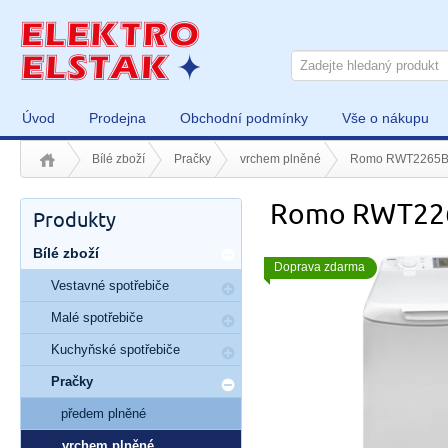
Úvod
Prodejna
Obchodní podmínky
Vše o nákupu
Bílé zboží
Pračky
vrchem plněné
Romo RWT2265
Romo RWT22
Produkty
Bílé zboží
Doprava zdarma
Vestavné spotřebiče
Malé spotřebiče
Kuchyňské spotřebiče
Pračky
předem plněné
vrchem plněné