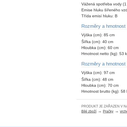
Vážená spotřeba vody (1 
Emise hluku šířeného vz
Třída emisí hluku:
B
Rozměry a hmotnost
Výška (cm):
85 cm
Šířka (cm):
40 cm
Hloubka (cm):
60 cm
Hmotnost netto (kg):
53 
Rozměry a hmotnost 
Výška (cm):
97 cm
Šířka (cm):
48 cm
Hloubka (cm):
70 cm
Hmotnost brutto (kg):
58 
PRODUKT JE ZAŘAZEN V N
→
→
Bílé zboží
Pračky
vrch