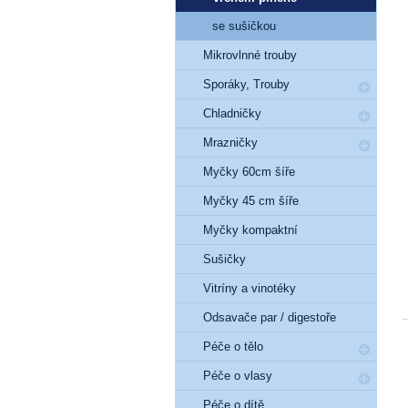
se sušičkou
Mikrovlnné trouby
Sporáky, Trouby
Chladničky
Mrazničky
Myčky 60cm šíře
Myčky 45 cm šíře
Myčky kompaktní
Sušičky
Vitríny a vinotéky
Odsavače par / digestoře
Péče o tělo
Péče o vlasy
Péče o dítě