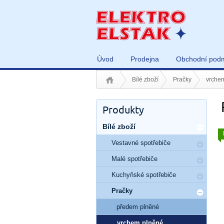
Úvod
Prodejna
Obchodní pod
Bílé zboží
Pračky
vrche
Produkty
Bílé zboží
Vestavné spotřebiče
Malé spotřebiče
Kuchyňské spotřebiče
Pračky
předem plněné
vrchem plněné