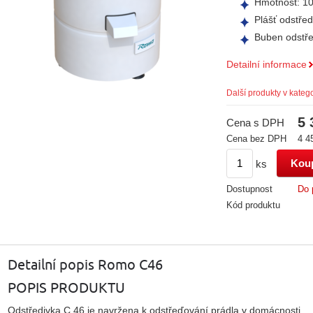
Hmotnost: 10
Plášť odstře
Buben odstře
Detailní informace
Další produkty v katego
5 
Cena s DPH
Cena bez DPH
4 4
ks
Dostupnost
Do 
Kód produktu
Detailní popis Romo C46
POPIS PRODUKTU
Odstředivka C 46 je navržena k odstřeďování prádla v domácnosti.