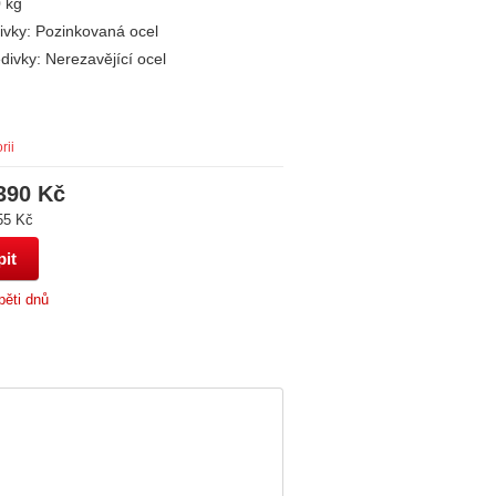
 kg
divky: Pozinkovaná ocel
divky: Nerezavějící ocel
rii
390 Kč
55 Kč
pěti dnů