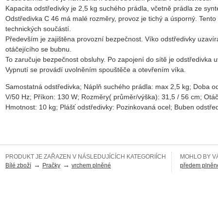
Kapacita odstředivky je 2,5 kg suchého prádla, včetně prádla ze synt
Odstředivka C 46 má malé rozměry, provoz je tichý a úsporný. Tent
technických součástí.
Především je zajištěna provozní bezpečnost. Víko odstředivky uzavír
otáčejícího se bubnu.
To zaručuje bezpečnost obsluhy. Po zapojení do sítě je odstředivka
Vypnutí se provádí uvolněním spouštěče a otevřením víka.
Samostatná odstředivka; Náplň suchého prádla: max 2,5 kg; Doba od
V/50 Hz; Příkon: 130 W; Rozměry( průměr/výška): 31,5 / 56 cm; Otáč
Hmotnost: 10 kg; Plášť odstředivky: Pozinkovaná ocel; Buben odstřed
PRODUKT JE ZAŘAZEN V NÁSLEDUJÍCÍCH KATEGORIÍCH
MOHLO BY VÁ
→
→
Bílé zboží
Pračky
vrchem plněné
předem plně