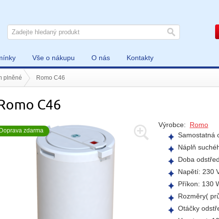
mínky
Vše o nákupu
O nás
Kontakty
m plněné
Romo C46
Romo C46
Výrobce:
Romo
Doprava zdarma
Samostatná o
Náplň suchéh
Doba odstřed
Napětí: 230 
Příkon: 130 
Rozměry( prů
Otáčky odstř