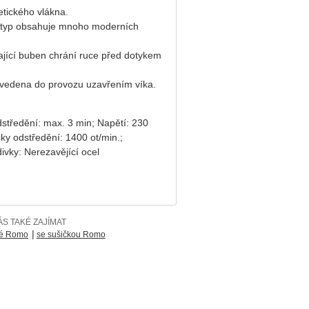
etického vlákna.
o typ obsahuje mnoho moderních
ající buben chrání ruce před dotykem
 uvedena do provozu uzavřením víka.
středění: max. 3 min; Napětí: 230
ky odstředění: 1400 ot/min.;
ivky: Nerezavějící ocel
S TAKÉ ZAJÍMAT
|
né Romo
se sušičkou Romo