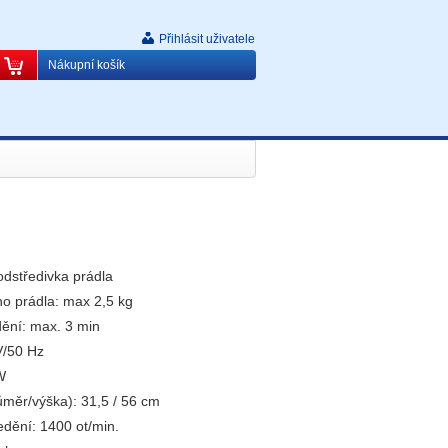
Přihlásit uživatele
Nákupní košík
dstředivka prádla
o prádla: max 2,5 kg
ění: max. 3 min
V/50 Hz
W
měr/výška): 31,5 / 56 cm
edění: 1400 ot/min.