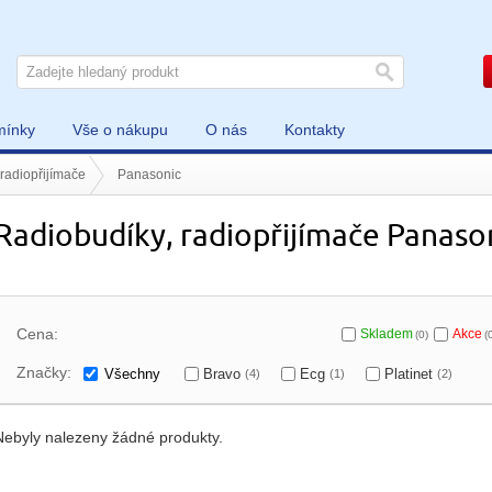
mínky
Vše o nákupu
O nás
Kontakty
radiopřijímače
Panasonic
Radiobudíky, radiopřijímače Panaso
Cena:
Skladem
Akce
(0)
(
Značky:
Všechny
Bravo
Ecg
Platinet
(4)
(1)
(2)
Nebyly nalezeny žádné produkty.