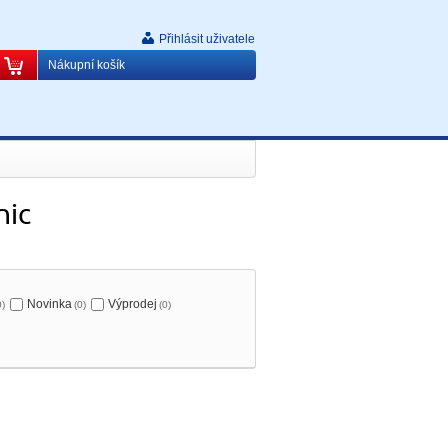
Přihlásit uživatele
Nákupní košík
nic
Novinka
Výprodej
0)
(0)
(0)