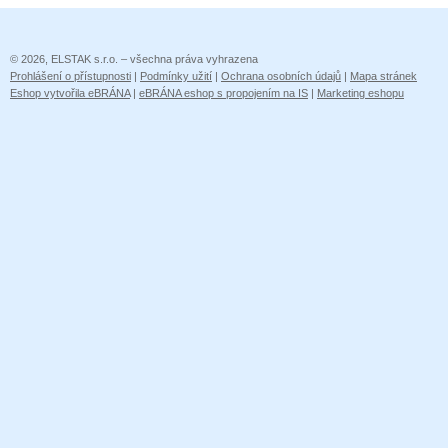
© 2026, ELSTAK s.r.o. – všechna práva vyhrazena
Prohlášení o přístupnosti
|
Podmínky užití
|
Ochrana osobních údajů
|
Mapa stránek
Eshop vytvořila eBRÁNA
|
eBRÁNA eshop s propojením na IS
|
Marketing eshopu