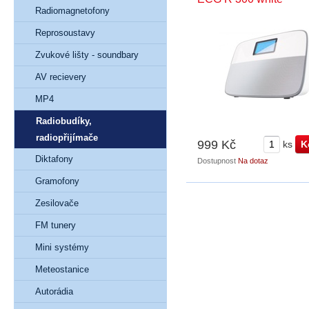
Radiomagnetofony
Reprosoustavy
Zvukové lišty - soundbary
AV recievery
MP4
Radiobudíky,
radiopřijímače
999 Kč
ks
Diktafony
Dostupnost
Na dotaz
Gramofony
Zesilovače
FM tunery
Mini systémy
Meteostanice
Autorádia