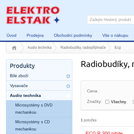
Úvod
Prodejna
Obchodní podmínky
Vše o nákupu
Audio technika
Radiobudíky, radiopřijímače
Ecg
Radiobudíky, 
Produkty
Bílé zboží
Vysavače
Cena:
Audio technika
Značky:
Všechny
Microsystémy s DVD
mechanikou
1
položka
Microsystémy s CD
mechanikou
ECG R 300 white