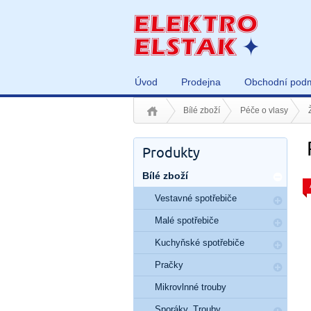
Úvod
Prodejna
Obchodní pod
Bílé zboží
Péče o vlasy
Produkty
Bílé zboží
Vestavné spotřebiče
Malé spotřebiče
Kuchyňské spotřebiče
Pračky
Mikrovlnné trouby
Sporáky, Trouby