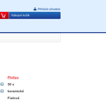
Přihlásit uživatele
Nákupní košík
Philips
30
s
keramické
Fialová