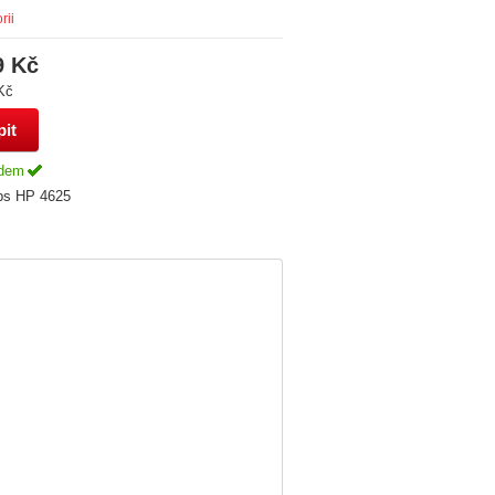
rii
9 Kč
Kč
adem
ips HP 4625