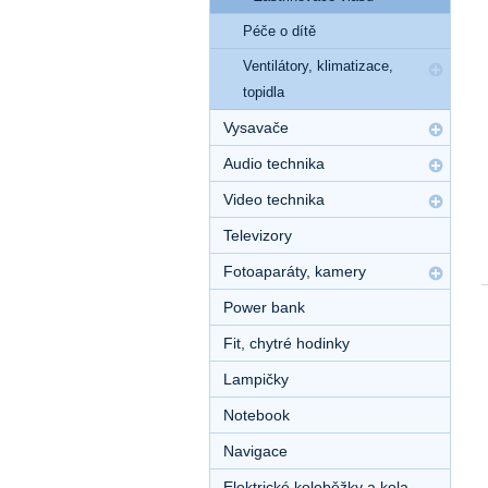
Péče o dítě
Ventilátory, klimatizace,
topidla
Vysavače
Audio technika
Video technika
Televizory
Fotoaparáty, kamery
Power bank
Fit, chytré hodinky
Lampičky
Notebook
Navigace
Elektrické koloběžky a kola