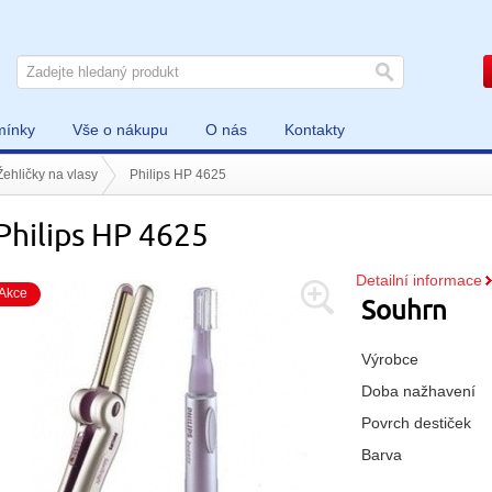
mínky
Vše o nákupu
O nás
Kontakty
Žehličky na vlasy
Philips HP 4625
Philips HP 4625
Detailní informace
Akce
Souhrn
Výrobce
Doba nažhavení
Povrch destiček
Barva