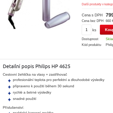
Další produkty v katego
79
Cena s DPH
Cena bez DPH
660 
ks
Dostupnost
Skl
Kód produktu
Phil
Detailní popis Philips HP 4625
Cestovní žehlička na vlasy + zastřihovač
profesionální teplota pro perfektní a dlouhodobé výsledky
připraveno k použití během 30 sekund
rychlé a šetrné výsledky
snadné použití
Příslušenství:
praktické kapesní zrcátko