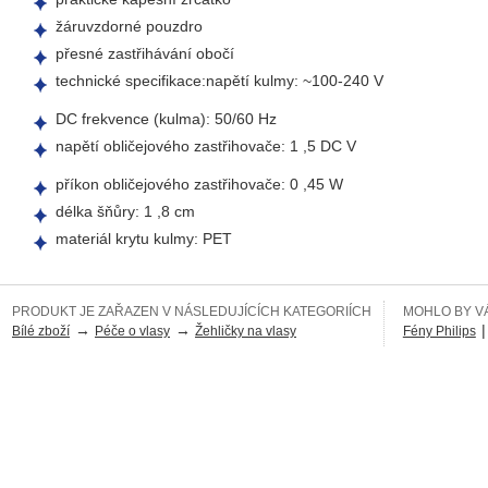
žáruvzdorné pouzdro
přesné zastřihávání obočí
technické specifikace:napětí kulmy: ~100-240 V
DC frekvence (kulma): 50/60 Hz
napětí obličejového zastřihovače: 1 ,5 DC V
příkon obličejového zastřihovače: 0 ,45 W
délka šňůry: 1 ,8 cm
materiál krytu kulmy: PET
PRODUKT JE ZAŘAZEN V NÁSLEDUJÍCÍCH KATEGORIÍCH
MOHLO BY VÁ
→
→
|
Bílé zboží
Péče o vlasy
Žehličky na vlasy
Fény Philips