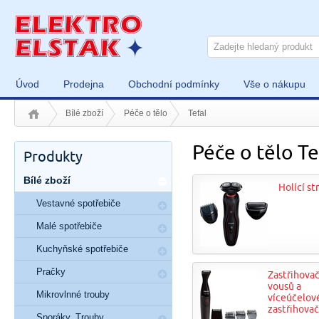
Úvod
Prodejna
Obchodní podmínky
Vše o nákupu
Bílé zboží
Péče o tělo
Tefal
Péče o tělo Te
Produkty
Bílé zboží
Holící st
Vestavné spotřebiče
Malé spotřebiče
Kuchyňské spotřebiče
Pračky
Zastřihova
vousů a
Mikrovlnné trouby
víceúčelov
zastřihova
Sporáky, Trouby