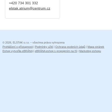
+420
734 301 332
elstak.atrium@centrum.cz
© 2026, ELSTAK s.r.o. – všechna práva vyhrazena
Prohlášení o přístupnosti
|
Podmínky užití
|
Ochrana osobních údajů
|
Mapa stránek
Eshop vytvořila eBRÁNA
|
eBRÁNA eshop s propojením na IS
|
Marketing eshopu