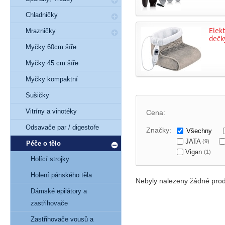
Chladničky
Elekt
Mrazničky
dečk
Myčky 60cm šíře
Myčky 45 cm šíře
Myčky kompaktní
Sušičky
Vitríny a vinotéky
Cena:
Odsavače par / digestoře
Značky:
Všechny
JATA
(9)
Péče o tělo
Vigan
(1)
Holící strojky
Holení pánského těla
Nebyly nalezeny žádné prod
Dámské epilátory a
zastřihovače
Zastřihovače vousů a