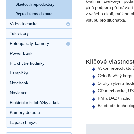
kvalitním zvukovým podá
Bluetooth reproduktory
plná podpora přehrávání 
z vašeho okolí, můžete 
Reproduktory do auta
vstupu pro sluchátka
.
Video technika
Televizory
Fotoaparáty, kamery
Power bank
Klíčové vlastnost
Fit, chytré hodinky
Výkon reproduktor
Lampičky
Celodřevěný korpu
Notebook
Široký výběr z hud
CD mechanika
,
US
Navigace
FM a DAB+ rádio
Elektrické koloběžky a kola
Bluetooth technolo
Kamery do auta
Lapače hmyzu