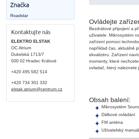
Značka
Roadstar
Ovládejte zaříze
Bezdrátové připojení a 
Kontaktujte nás
uživatele. Mikrosystém na
ELEKTRO ELSTAK
zařízení
pomoci
technolo
OC Atrium
například
čas
,
aktuálně 
Dukelská 1713/7
ekvalizéru
. Zařízení nav
500 02 Hradec Králové
momenty, které nechcete
ovladač
, který naleznete 
+420 495 582 514
+420
734 301 332
elstak.atrium@centrum.cz
Obsah balení:
Mikrosystém Soun
Dálkové ovládání
FM anténa
Uživatelský manuá