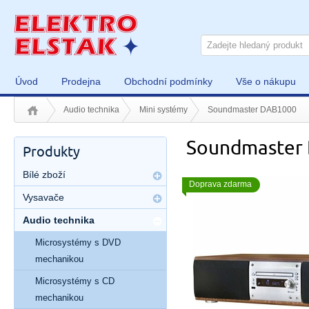
Úvod
Prodejna
Obchodní podmínky
Vše o nákupu
Audio technika
Mini systémy
Soundmaster DAB1000
Soundmaster
Produkty
Bílé zboží
Doprava zdarma
Vysavače
Audio technika
Microsystémy s DVD
mechanikou
Microsystémy s CD
mechanikou