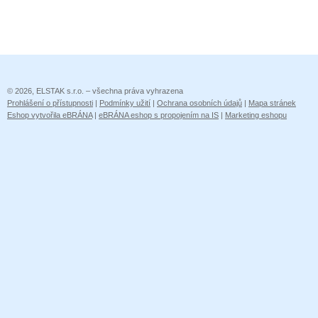
© 2026, ELSTAK s.r.o. – všechna práva vyhrazena
Prohlášení o přístupnosti
|
Podmínky užití
|
Ochrana osobních údajů
|
Mapa stránek
Eshop vytvořila eBRÁNA
|
eBRÁNA eshop s propojením na IS
|
Marketing eshopu