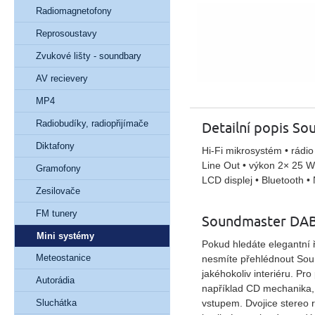
Radiomagnetofony
Reprosoustavy
Zvukové lišty - soundbary
AV recievery
MP4
Radiobudíky, radiopřijímače
Detailní popis S
Diktafony
Hi-Fi mikrosystém • rádi
Line Out • výkon 2× 25 W
Gramofony
LCD displej • Bluetooth •
Zesilovače
FM tunery
Soundmaster DAB
Mini systémy
Pokud hledáte elegantní 
Meteostanice
nesmíte přehlédnout So
jakéhokoliv interiéru. Pr
Autorádia
například
CD mechanika
vstupem
. Dvojice
stereo 
Sluchátka