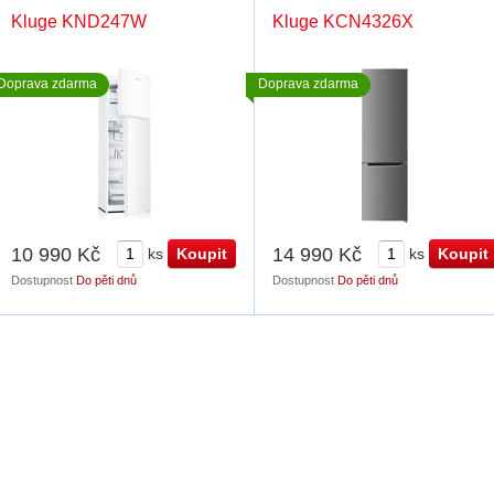
Kluge KND247W
Kluge KCN4326X
Doprava zdarma
Doprava zdarma
10 990 Kč
14 990 Kč
ks
ks
Dostupnost
Do pěti dnů
Dostupnost
Do pěti dnů