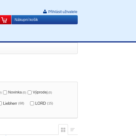
Přihlásit uživatele
Nákupní košík
Novinka
Výprodej
0)
(0)
(0)
Liebherr
LORD
(68)
(15)