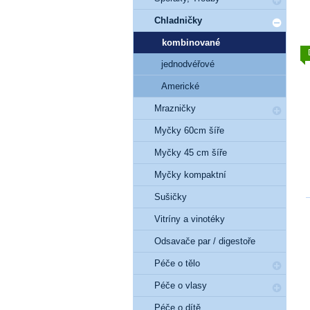
Chladničky
kombinované
jednodvéřové
Americké
Mrazničky
Myčky 60cm šíře
Myčky 45 cm šíře
Myčky kompaktní
Sušičky
Vitríny a vinotéky
Odsavače par / digestoře
Péče o tělo
Péče o vlasy
Péče o dítě