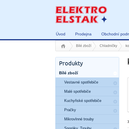
Úvod
Prodejna
Obchodní pod
Bílé zboží
Chladničky
k
Produkty
Bílé zboží
Vestavné spotřebiče
Malé spotřebiče
Kuchyňské spotřebiče
Pračky
Mikrovlnné trouby
Sporáky, Trouby