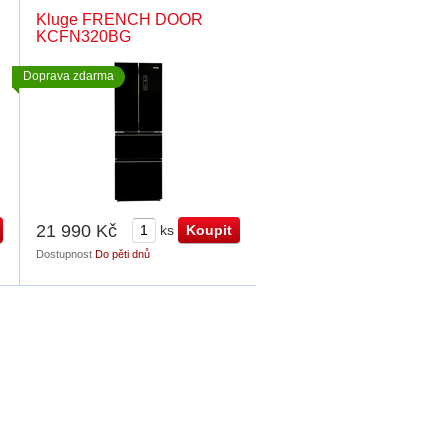
Kluge FRENCH DOOR
KCFN320BG
Doprava zdarma
21 990 Kč
ks
Dostupnost
Do pěti dnů