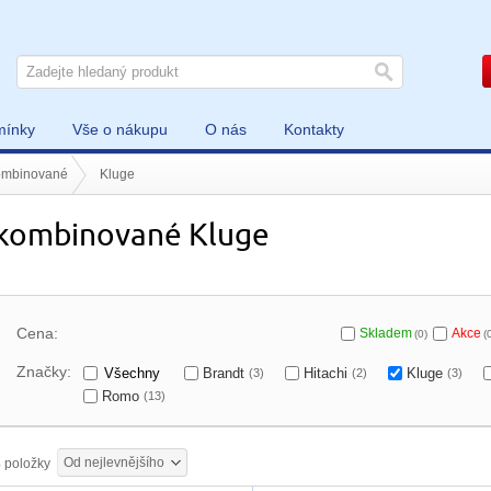
mínky
Vše o nákupu
O nás
Kontakty
ombinované
Kluge
kombinované Kluge
Cena:
Skladem
Akce
(0)
(
Značky:
Všechny
Brandt
Hitachi
Kluge
(3)
(2)
(3)
Romo
(13)
Od nejlevnějšího
3
položky