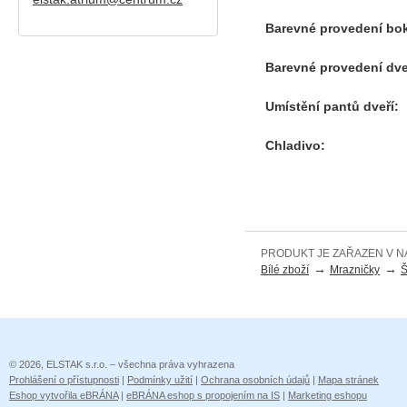
Barevné provedení bo
Barevné provedení dve
Umístění pantů dveří:
Chladivo:
PRODUKT JE ZAŘAZEN V N
→
→
Bílé zboží
Mrazničky
Š
© 2026, ELSTAK s.r.o. – všechna práva vyhrazena
Prohlášení o přístupnosti
|
Podmínky užití
|
Ochrana osobních údajů
|
Mapa stránek
Eshop vytvořila eBRÁNA
|
eBRÁNA eshop s propojením na IS
|
Marketing eshopu