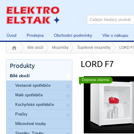
Úvod
Prodejna
Obchodní podmínky
Vše o nákupu
Bílé zboží
Mrazničky
Šuplíkové mrazničky
LORD F
LORD F7
Produkty
Bílé zboží
Doprava zdarma
Vestavné spotřebiče
Malé spotřebiče
Kuchyňské spotřebiče
Pračky
Mikrovlnné trouby
Sporáky, Trouby