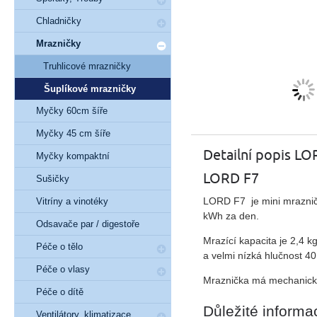
Chladničky
Mrazničky
Truhlicové mrazničky
Šuplíkové mrazničky
Myčky 60cm šíře
Myčky 45 cm šíře
Detailní popis LO
Myčky kompaktní
LORD F7
Sušičky
LORD F7 je mini mrazničk
Vitríny a vinotéky
kWh za den.
Odsavače par / digestoře
Mrazící kapacita je 2,4 k
Péče o tělo
a velmi nízká hlučnost 40
Péče o vlasy
Mraznička má mechanické o
Péče o dítě
Důležité informa
Ventilátory, klimatizace,