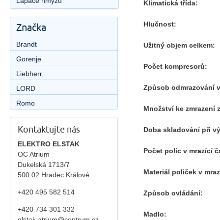
Lapače hmyzu
Klimatická třída:
Hlučnost:
Značka
Brandt
Užitný objem celkem:
Gorenje
Počet kompresorů:
Liebherr
Způsob odmrazování v 
LORD
Romo
Množství ke zmrazení 
Kontaktujte nás
Doba skladování při v
ELEKTRO ELSTAK
Počet polic v mrazící č
OC Atrium
Dukelská 1713/7
Materiál poliček v mrazí
500 02 Hradec Králové
+420 495 582 514
Způsob ovládání:
+420
734 301 332
Madlo:
elstak.atrium@centrum.cz