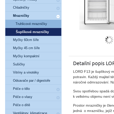
Chladničky
Mrazničky
Truhlicové mrazničky
Šuplíkové mrazničky
Myčky 60cm šíře
Myčky 45 cm šíře
Myčky kompaktní
Detailní popis L
Sušičky
LORD F13 je šuplíkový mr
Vitríny a vinotéky
potravin. Každý majitel 
Odsavače par / digestoře
náročné odmrazování. Ná
Péče o tělo
Svou spotřebou spadá do
k velkému objemu není v
Péče o vlasy
Péče o dítě
Prostor mrazničky je člen
jedná o mrazničku, jejíž
Ventilátory, klimatizace,