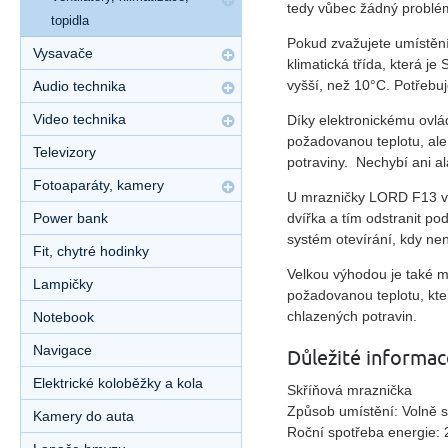
tedy vůbec žádný problém
topidla
Pokud zvažujete umístění
Vysavače
klimatická třída, která je
vyšší, než 10°C. Potřebuj
Audio technika
Video technika
Díky elektronickému ovlá
požadovanou teplotu, ale
Televizory
potraviny. Nechybí ani
a
Fotoaparáty, kamery
U mrazničky LORD F13 vás 
dvířka a tím odstranit pod
Power bank
systém otevírání, kdy nen
Fit, chytré hodinky
Velkou výhodou je také m
Lampičky
požadovanou teplotu, kte
chlazených potravin.
Notebook
Navigace
Důležité informac
Elektrické koloběžky a kola
Skříňová mraznička
Způsob umístění: Volně st
Kamery do auta
Roční spotřeba energie: