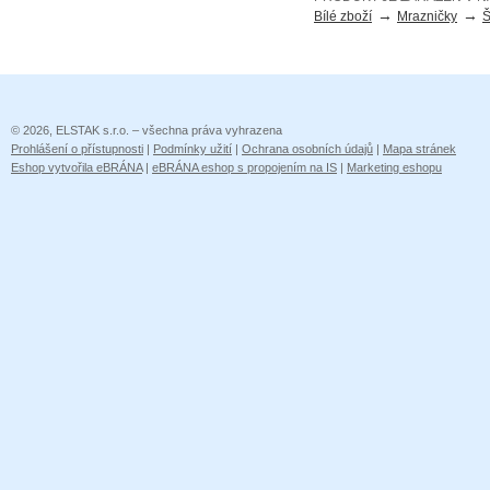
→
→
Bílé zboží
Mrazničky
Š
© 2026, ELSTAK s.r.o. – všechna práva vyhrazena
Prohlášení o přístupnosti
|
Podmínky užití
|
Ochrana osobních údajů
|
Mapa stránek
Eshop vytvořila eBRÁNA
|
eBRÁNA eshop s propojením na IS
|
Marketing eshopu