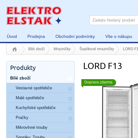
Úvod
Prodejna
Obchodní podmínky
Vše o nákupu
Bílé zboží
Mrazničky
Šuplíkové mrazničky
LORD F
LORD F13
Produkty
Bílé zboží
Doprava zdarma
Vestavné spotřebiče
Malé spotřebiče
Kuchyňské spotřebiče
Pračky
Mikrovlnné trouby
Sporáky, Trouby