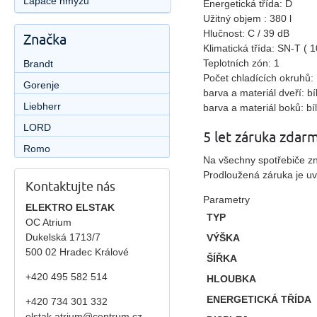
Lapače hmyzu
Energetická třída: D
Užitný objem : 380 l
Hlučnost: C / 39 dB
Značka
Klimatická třída: SN-T ( 
Teplotních zón: 1
Brandt
Počet chladících okruhů:
Gorenje
barva a materiál dveří: bí
Liebherr
barva a materiál boků: bí
LORD
5 let záruka zdar
Romo
Na všechny spotřebiče zn
Prodloužená záruka je uv
Kontaktujte nás
Parametry
ELEKTRO ELSTAK
TYP
OC Atrium
Dukelská 1713/7
VÝŠKA
500 02 Hradec Králové
ŠÍŘKA
+420 495 582 514
HLOUBKA
ENERGETICKÁ TŘÍDA
+420
734 301 332
elstak.atrium@centrum.cz