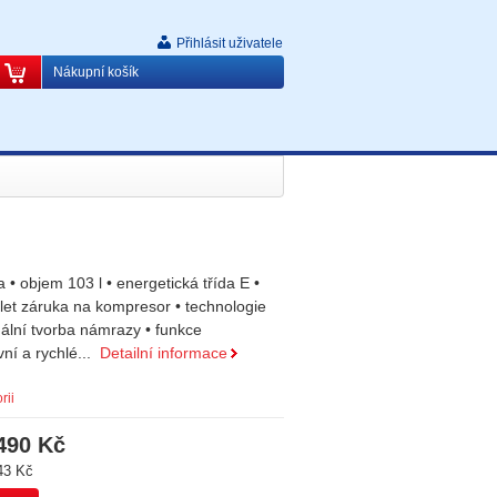
Přihlásit uživatele
Nákupní košík
 • objem 103 l • energetická třída E •
let záruka na kompresor • technologie
ální tvorba námrazy • funkce
ní a rychlé...
Detailní informace
rii
490 Kč
43 Kč