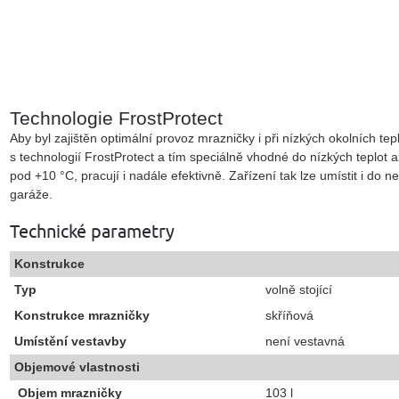
Technologie FrostProtect
Aby byl zajištěn optimální provoz mrazničky i při nízkých okolních te
s technologií FrostProtect a tím speciálně vhodné do nízkých teplot a
pod +10 °C, pracují i nadále efektivně. Zařízení tak lze umístit i do 
garáže.
Technické parametry
Konstrukce
Typ
volně stojící
Konstrukce mrazničky
skříňová
Umístění vestavby
není vestavná
Objemové vlastnosti
Objem mrazničky
103 l