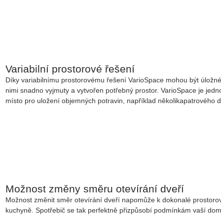
Variabilní prostorové řešení
Díky variabilnímu prostorovému řešení VarioSpace mohou být úložné
nimi snadno vyjmuty a vytvořen potřebný prostor. VarioSpace je jedno
místo pro uložení objemných potravin, například několikapatrového d
Možnost změny směru otevírání dveří
Možnost změnit směr otevírání dveří napomůže k dokonalé prostorové
kuchyně. Spotřebič se tak perfektně přizpůsobí podmínkám vaší dom