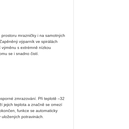
m prostoru mrazničky i na samotných
Zapěněný výparník ve spirálách
tní výměnu s extrémně nízkou
omu se i snadno čistí.
úsporné zmrazování. Při teplotě –32
ží jejich teplota a značně se omezí
 dokončen, funkce se automaticky
 uložených potravinách.