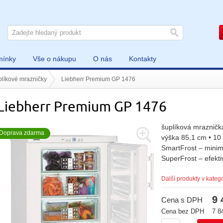
mínky
Vše o nákupu
O nás
Kontakty
líkové mrazničky
Liebherr Premium GP 1476
Liebherr Premium GP 1476
šuplíková mraznička
Doprava zdarma
výška 85,1 cm • 10 
SmartFrost – minim
SuperFrost – efektiv
Další produkty v katego
9 
Cena s DPH
Cena bez DPH
7 8