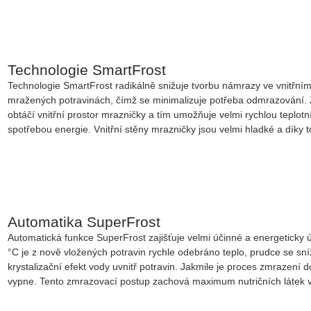
Technologie SmartFrost
Technologie SmartFrost radikálně snižuje tvorbu námrazy ve vnitřní
mražených potravinách, čímž se minimalizuje potřeba odmrazování. 
obtáčí vnitřní prostor mrazničky a tím umožňuje velmi rychlou teplo
spotřebou energie. Vnitřní stěny mrazničky jsou velmi hladké a díky t
Automatika SuperFrost
Automatická funkce SuperFrost zajišťuje velmi účinné a energeticky 
°C je z nově vložených potravin rychle odebráno teplo, prudce se sní
krystalizační efekt vody uvnitř potravin. Jakmile je proces zmrazení
vypne. Tento zmrazovací postup zachová maximum nutričních látek v