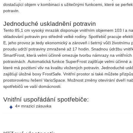
dostačující objem v kombinaci s užitečnými funkcemi, které se perfekt
potravin.
Jednoduché uskladnění potravin
Tento 85,1 cm vysoký mrazák disponuje vnitřním objemem
103 l
a na
skladování potravin pro středně velké rodiny. Spotřebič pracuje efek
E
, jeho provoz je tedy ekonomický a zároveň i šetrný vůči životnímu p
proudu
udrží potraviny zmražené až 17 hodin
. Snadnou údržbu vnitřk
SmartFrost
, která velmi účinně omezuje tvorbu námrazy na vnitřních
potravinách.
Automatická funkce SuperFrost
zajišťuje velmi účinné 
které má pozitivní vliv na kvalitu vložených potravin. Jednoduché u
zajišťují úložné
boxy FrostSafe
. Vnitřní prostor si také můžete přizpů
prostorovému řešení VarioSpace
. Možnost změny otevírání dveří nabí
spotřebičů ve vaší domácnosti.
Vnitřní uspořádání spotřebiče:
4× mrazicí zásuvka