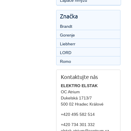
Lapače hmyzu
Značka
Brandt
Gorenje
Liebherr
LORD
Romo
Kontaktujte nás
ELEKTRO ELSTAK
OC Atrium
Dukelská 1713/7
500 02 Hradec Králové
+420 495 582 514
+420
734 301 332
elstak.atrium@centrum.cz