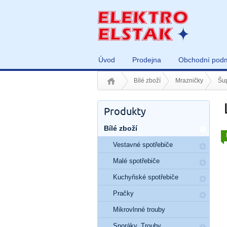
Úvod
Prodejna
Obchodní pod
Bílé zboží
Mrazničky
Šup
Produkty
Bílé zboží
Vestavné spotřebiče
Malé spotřebiče
Kuchyňské spotřebiče
Pračky
Mikrovlnné trouby
Sporáky, Trouby