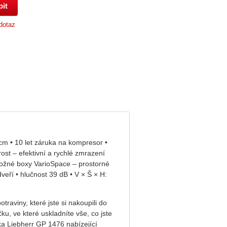
dotaz
 cm • 10 let záruka na kompresor •
st – efektivní a rychlé zmrazení
úložné boxy VarioSpace – prostorné
eří • hlučnost 39 dB • V × Š × H:
aviny, které jste si nakoupili do
ku, ve které uskladníte vše, co jste
ka Liebherr GP 1476
nabízející