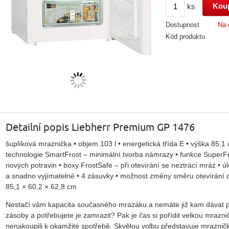
ks
Dostupnost
Na 
Kód produktu
Detailní popis Liebherr Premium GP 1476
šuplíková mraznička • objem 103 l • energetická třída E • výška 85,1
technologie SmartFrost – minimální tvorba námrazy • funkce SuperFro
nových potravin • boxy FrostSafe – při otevírání se neztrácí mráz • 
a snadno vyjímatelné • 4 zásuvky • možnost změny směru otevírání dv
85,1 × 60,2 × 62,8 cm
Nestačí vám kapacita současného mrazáku a nemáte již kam dávat potr
zásoby a potřebujete je zamrazit? Pak je čas si pořídit velkou mraznič
nenakoupili k okamžité spotřebě. Skvělou volbu představuje
mraznič