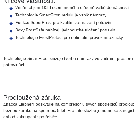
Klíčové vlastnosti:
Vnitřní objem 103 l
ocení menší a středně velké domácnosti
Technologie SmartFrost
redukuje vznik námrazy
Funkce SuperFrost
pro kvalitní zamrazení potravin
Boxy FrostSafe
nabízejí jednoduché uložení potravin
Technologie FrostProtect
pro optimální provoz mrazničky
Technologie SmartFrost snižuje tvorbu námrazy ve vnitřním prostor
potravinách.
Prodloužená záruka
Značka Liebherr poskytuje na kompresor u svých spotřebičů
prodlou
běžnou záruku
na spotřebič
5 let.
Pro tuto službu je nutné se zaregi
dní od zakoupení spotřebiče.