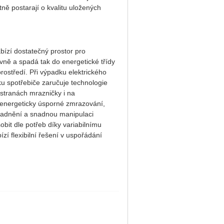
ně postarají o kvalitu uložených
bízí dostatečný prostor pro
tivně a spadá tak do
energetické třídy
rostředí. Při výpadku elektrického
u spotřebiče zaručuje t
echnologie
 stranách mrazničky i na
a energeticky úsporné zmrazování,
skladnění a snadnou manipulaci
sobit dle potřeb díky
variabilnímu
zí flexibilní řešení v uspořádání