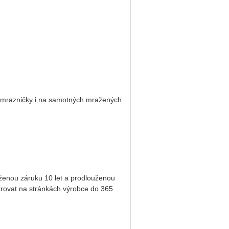
u mrazničky i na samotných mražených
ženou záruku 10 let
a
prodlouženou
strovat na stránkách výrobce do 365