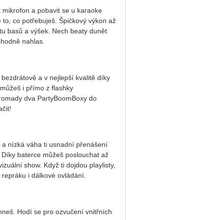
t mikrofon
a pobavit se u karaoke
o, co potřebuješ. Špičkový výkon až
tu basů a výšek. Nech beaty dunět
hodně nahlas.
 bezdrátově a
v nejlepší kvalitě díky
 můžeš i přímo z flashky
romady dva PartyBoomBoxy do
čit!
 a nízká váha
ti usnadní přenášení
y. Díky baterce můžeš poslouchat až
vizuální show. Když ti dojdou playlisty,
 repráku i
dálkové ovládání.
eš. Hodí se pro ozvučení vnitřních