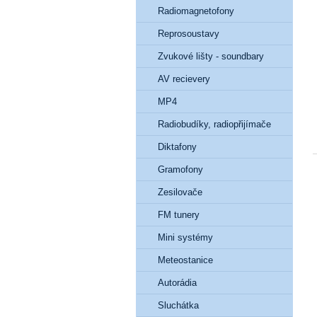
Radiomagnetofony
Reprosoustavy
Zvukové lišty - soundbary
AV recievery
MP4
Radiobudíky, radiopřijímače
Diktafony
Gramofony
Zesilovače
FM tunery
Mini systémy
Meteostanice
Autorádia
Sluchátka