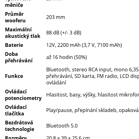
měniče
Průměr
203 mm
wooferu
Maximální
88 dB (+/- 3 dB)
akustický tlak
Baterie
12V, 2200 mAh (3,7 V, 7100 mAh)
Doba
až 16 hodin (50%)
přehrávání
Bluetooth, stereo RCA input, mono 6,3
Funkce
přehrávání, SD karta, FM radio, LCD dis
ovládání
Ovládací
Hlasitost, basy, výšky, hlasitost mikro
potenciometry
Ovládací
Play/pause, přepínání skladeb, opakov
tlačítka
Bezdrátová
Bluetooth 5.0
technologie
Rozměry
20,8 × 39 × 25,6 cm