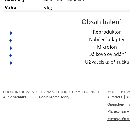
Váha
6 kg
Obsah balení
Reproduktor
Nabíjecí adaptér
Mikrofon
Dálkové ovládání
Uživatelská příručka
PRODUKT JE ZAŘAZEN V NÁSLEDUJÍCÍCH KATEGORIÍCH
MOHLO BY VÁ
→
|
Audio technika
Bluetooth reproduktory
Autorádia
AV
|
Gramofony
M
Microsystémy
Microsystémy