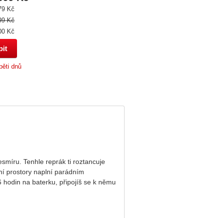
79 Kč
99 Kč
00 Kč
pěti dnů
míru. Tenhle reprák ti
roztancuje
vní prostory naplní parádním
 hodin na baterku, připojíš se k němu