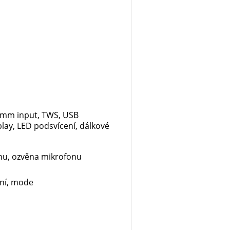
5mm input, TWS, USB
play, LED podsvícení, dálkové
fonu, ozvěna mikrofonu
ání, mode