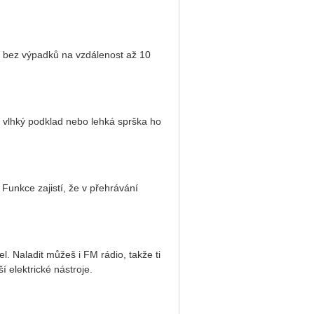
a bez výpadků na vzdálenost až 10
 že vlhký podklad nebo lehká sprška ho
unkce zajistí, že v přehrávání
l. Naladit můžeš i FM rádio, takže ti
í elektrické nástroje.