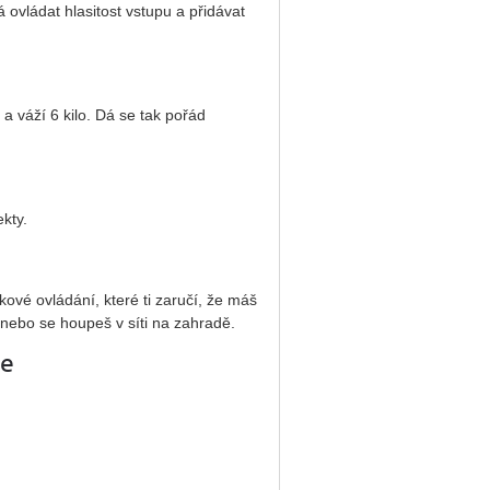
 ovládat hlasitost vstupu a přidávat
 váží 6 kilo. Dá se tak pořád
kty.
ové ovládání, které ti zaručí, že máš
 nebo se houpeš v síti na zahradě.
ce