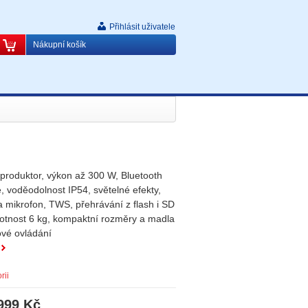
Přihlásit uživatele
Nákupní košík
eproduktor, výkon až 300 W, Bluetooth
e, voděodolnost IP54, světelné efekty,
 mikrofon, TWS, přehrávání z flash i SD
motnost 6 kg, kompaktní rozměry a madla
ové ovládání
rii
999 Kč