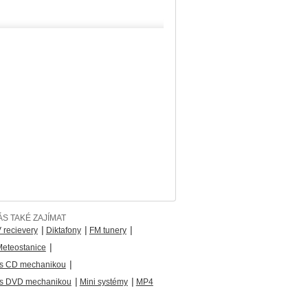
S TAKÉ ZAJÍMAT
|
|
|
 recievery
Diktafony
FM tunery
|
eteostanice
|
 s CD mechanikou
|
|
 s DVD mechanikou
Mini systémy
MP4