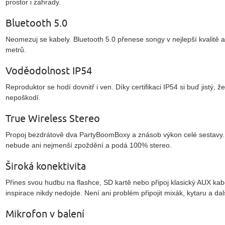
prostor i zahrady.
Bluetooth 5.0
Neomezuj se kabely. Bluetooth 5.0 přenese songy v nejlepší kvalitě 
metrů.
Voděodolnost IP54
Reproduktor se hodí dovnitř i ven. Díky certifikaci IP54 si buď jistý,
nepoškodí.
True Wireless Stereo
Propoj bezdrátově dva PartyBoomBoxy a znásob výkon celé sestavy. F
nebude ani nejmenší zpoždění a podá 100% stereo.
Široká konektivita
Přines svou hudbu na flashce, SD kartě nebo připoj klasický AUX kabe
inspirace nikdy nedojde. Není ani problém připojit mixák, kytaru a dalš
Mikrofon v balení