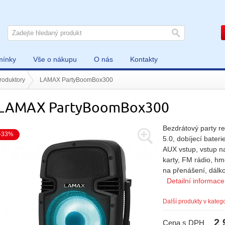
mínky
Vše o nákupu
O nás
Kontakty
roduktory
LAMAX PartyBoomBox300
LAMAX PartyBoomBox300
Bezdrátový party r
-33%
5.0, dobíjecí bateri
AUX vstup, vstup na
karty, FM rádio, h
na přenášení, dálk
Detailní informace
Další produkty v katego
2 
Cena s DPH