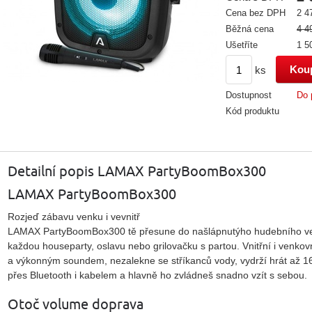
Cena bez DPH
2 4
Běžná cena
4 4
Ušetříte
1 5
ks
Dostupnost
Do 
Kód produktu
Detailní popis LAMAX PartyBoomBox300
LAMAX PartyBoomBox300
Rozjeď zábavu venku i vevnitř
LAMAX PartyBoomBox300 tě přesune do našlápnutýho hudebního ves
každou houseparty,
oslavu nebo grilovačku s partou. Vnitřní i venko
a výkonným soundem, nezalekne se stříkanců vody, vydrží hrát až 16
přes Bluetooth i kabelem a hlavně ho zvládneš snadno vzít s sebou.
Otoč volume doprava