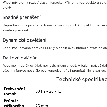
Připoj mikrofon a rozjeď vlastní karaoke. Přímo na reproduktoru se dá
efekty.
Snadné přenášení
Reproduktor má po stranách madla, na svůj zvuk kompaktní rozměry a
snadno přenášet
Dynamické osvětlení
Zapni zabudované barevné LEDky a doplň svou hudbu o světelné efe
Dálkové ovládání
Abys mohl reprák ovládat, nemusíš nikam chodit. V balení najdeš dálk
všechny funkce neustále pod kontrolou, ať už promítáš film s partou,
Technické specifika
Frekvenční
50 Hz – 20 kHz
rozsah
Průměr
výškového
25 mm