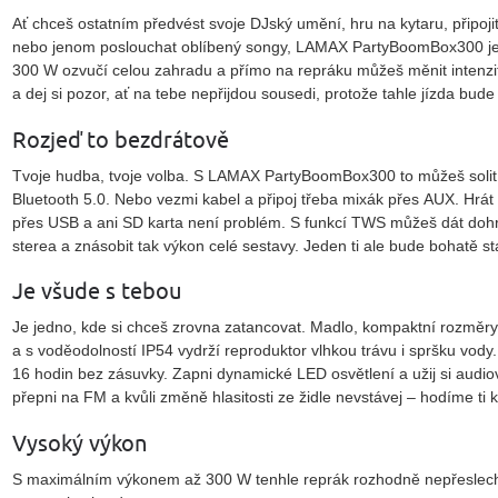
Ať chceš ostatním předvést svoje
DJský umění, hru na kytaru, připoji
nebo jenom poslouchat oblíbený songy, LAMAX PartyBoomBox300 je t
300 W ozvučí celou zahradu a přímo na repráku můžeš měnit intenzi
a dej si pozor, ať na tebe nepřijdou sousedi, protože tahle jízda bude
Rozjeď to bezdrátově
Tvoje hudba, tvoje volba. S LAMAX PartyBoomBox300 to můžeš solit
Bluetooth 5.0.
Nebo vezmi kabel a připoj třeba mixák přes
AUX.
Hrát
přes
USB
a ani SD karta není problém. S funkcí
TWS
můžeš dát doh
sterea a znásobit tak výkon celé sestavy. Jeden ti ale bude bohatě sta
Je všude s tebou
Je jedno, kde si chceš zrovna zatancovat.
Madlo, kompaktní rozměry
a s voděodolností
IP54
vydrží reproduktor vlhkou trávu i spršku vod
16 hodin bez zásuvky. Zapni
dynamické LED osvětlení
a užij si audio
přepni na FM a kvůli změně hlasitosti ze židle nevstávej – hodíme ti k
Vysoký výkon
S maximálním výkonem až 300 W tenhle reprák rozhodně nepřeslechn