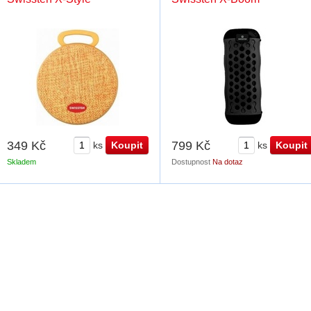
349 Kč
799 Kč
ks
ks
Skladem
Dostupnost
Na dotaz