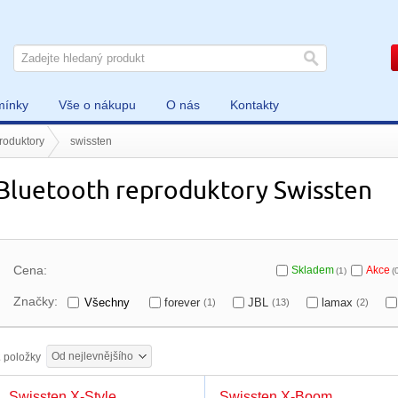
mínky
Vše o nákupu
O nás
Kontakty
roduktory
swissten
Bluetooth reproduktory Swissten
Cena:
Skladem
Akce
(1)
(
Značky:
Všechny
forever
JBL
lamax
(1)
(13)
(2)
Od nejlevnějšího
2
položky
Swissten X-Style
Swissten X-Boom