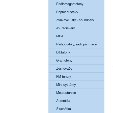
Radiomagnetofony
Reprosoustavy
Zvukové lišty - soundbary
AV recievery
MP4
Radiobudíky, radiopřijímače
Diktafony
Gramofony
Zesilovače
FM tunery
Mini systémy
Meteostanice
Autorádia
Sluchátka