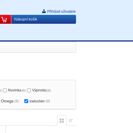
Přihlásit uživatele
Nákupní košík
Novinka
Výprodej
0)
(0)
(0)
Omega
swissten
(2)
(2)