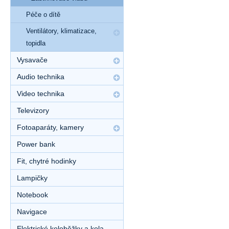
Péče o dítě
Ventilátory, klimatizace,
topidla
Vysavače
Audio technika
Video technika
Televizory
Fotoaparáty, kamery
Power bank
Fit, chytré hodinky
Lampičky
Notebook
Navigace
Elektrické koloběžky a kola