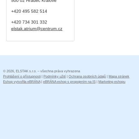
500 02 Hradec Králové
+420 495 582 514
+420
734 301 332
elstak.atrium@centrum.cz
© 2026, ELSTAK s.r.o. – všechna práva vyhrazena
Prohlášení o přístupnosti
|
Podmínky užití
|
Ochrana osobních údajů
|
Mapa stránek
Eshop vytvořila eBRÁNA
|
eBRÁNA eshop s propojením na IS
|
Marketing eshopu