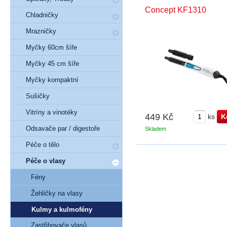
Concept KF1310
Chladničky
Mrazničky
Myčky 60cm šíře
Myčky 45 cm šíře
Myčky kompaktní
Sušičky
Vitríny a vinotéky
449 Kč
ks
Odsavače par / digestoře
Skladem
Péče o tělo
Péče o vlasy
Fény
Žehličky na vlasy
Kulmy a kulmofény
Zastřihovače vlasů