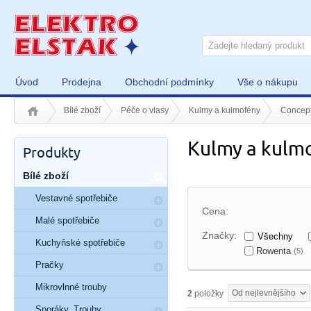
Úvod
Prodejna
Obchodní podmínky
Vše o nákupu
Bílé zboží
Péče o vlasy
Kulmy a kulmofény
Concep
Kulmy a kulm
Produkty
Bílé zboží
Vestavné spotřebiče
Cena:
Malé spotřebiče
Značky:
Všechny
Kuchyňské spotřebiče
Rowenta
(5)
Pračky
Mikrovlnné trouby
Od nejlevnějšího
2
položky
Sporáky, Trouby