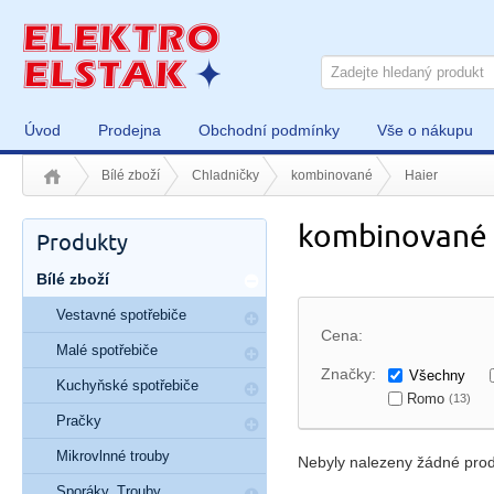
Úvod
Prodejna
Obchodní podmínky
Vše o nákupu
Bílé zboží
Chladničky
kombinované
Haier
kombinované 
Produkty
Bílé zboží
Vestavné spotřebiče
Cena:
Malé spotřebiče
Značky:
Všechny
Kuchyňské spotřebiče
Romo
(13)
Pračky
Mikrovlnné trouby
Nebyly nalezeny žádné prod
Sporáky, Trouby