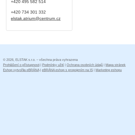
+420 495 582 514
+420
734 301 332
elstak.atrium@centrum.cz
© 2026, ELSTAK s.r.o. – všechna práva vyhrazena
Prohlášení o přístupnosti
|
Podmínky užití
|
Ochrana osobních údajů
|
Mapa stránek
Eshop vytvořila eBRÁNA
|
eBRÁNA eshop s propojením na IS
|
Marketing eshopu