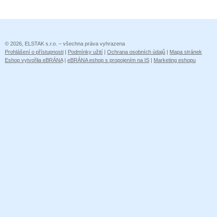
© 2026, ELSTAK s.r.o. – všechna práva vyhrazena
Prohlášení o přístupnosti
|
Podmínky užití
|
Ochrana osobních údajů
|
Mapa stránek
Eshop vytvořila eBRÁNA
|
eBRÁNA eshop s propojením na IS
|
Marketing eshopu