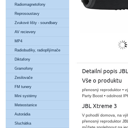
Radiomagnetofony
Reprosoustavy
Zvukové lišty - soundbary
AV recievery
MP4
Radiobudíky, radiopřijímače
Diktafony
Gramofony
Detailní popis J
Zesilovače
Vše o produktu
FM tunery
přenosný reproduktor • v
Party Boost • odolnost IP
Mini systémy
JBL Xtreme 3
Meteostanice
Autorádia
V pohodlí domova, na vý
přenosný reproduktor
JB
Sluchátka
můžete spolehnout na je