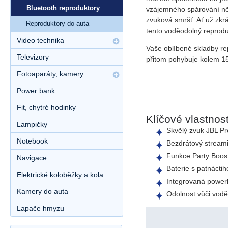
Bluetooth reproduktory
vzájemného spárování něk
zvuková smršť. Ať už zkrá
Reproduktory do auta
tento
voděodolný reprodu
Video technika
Vaše oblíbené skladby r
Televizory
přitom pohybuje kolem
1
Fotoaparáty, kamery
Power bank
Fit, chytré hodinky
Klíčové vlastnost
Lampičky
Skvělý zvuk
JBL P
Notebook
Bezdrátový stream
Funkce
Party Boos
Navigace
Baterie s
patnáctih
Elektrické koloběžky a kola
Integrovaná powe
Kamery do auta
Odolnost vůči vod
Lapače hmyzu