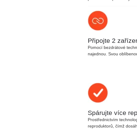
Připojte 2 zaříz
Pomocí bezdrátové tech
najednou
. Svou oblíbeno
Spárujte více re
Prostřednictvím technolo
reproduktorů
, čímž dosáh