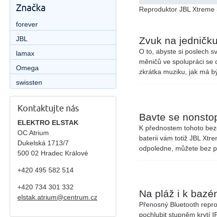
Značka
Reproduktor JBL Xtreme 3
forever
Zvuk na jedničk
JBL
O to, abyste si poslech s
lamax
měničů
ve spolupráci se
Omega
zkrátka muziku, jak má bý
swissten
Kontaktujte nás
Bavte se nonsto
ELEKTRO ELSTAK
K přednostem tohoto bezd
OC Atrium
baterii
vám totiž JBL Xtr
Dukelská 1713/7
odpoledne, můžete bez p
500 02 Hradec Králové
+420 495 582 514
+420
734 301 332
Na pláž i k bazé
elstak.atrium@centrum.cz
Přenosný Bluetooth repro
pochlubit stupněm krytí
I