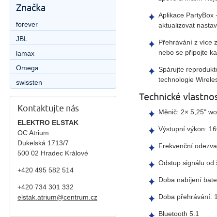
Značka
Aplikace PartyBox
forever
aktualizovat nasta
JBL
Přehrávání z více 
nebo se připojte k
lamax
Omega
Spárujte reprodukt
technologie Wirele
swissten
Technické vlastnos
Kontaktujte nás
Měnič: 2× 5,25" wo
ELEKTRO ELSTAK
Výstupní výkon: 
OC Atrium
Dukelská 1713/7
Frekvenční odezva
500 02 Hradec Králové
Odstup signálu od
+420 495 582 514
Doba nabíjení bate
+420
734 301 332
Doba přehrávání: 
elstak.atrium@centrum.cz
Bluetooth 5.1