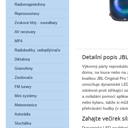
Radiomagnetofony
Reprosoustavy
Zvukové lišty - soundbary
AV recievery
MP4
Radiobudíky, radiopřijímače
Detailní popis JB
Diktafony
Výkonný párty reprodukto
Gramofony
doma, na louce nebo na z
Zesilovače
kvalitou JBL Original Pr
umocňuje dynamické LED 
FM tunery
odolnost proti stříkající
Mini systémy
a ovládání pomocí aplika
nebo kytaru, takže si můž
Meteostanice
přehrávání hudby (v závis
Autorádia
Zahajte večírek 
Sluchátka
Dynamické
LED osvětlen