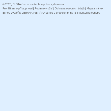
© 2026, ELSTAK s.r.o. – všechna práva vyhrazena
Prohlášení o přístupnosti
|
Podmínky užití
|
Ochrana osobních údajů
|
Mapa stránek
Eshop vytvořila eBRÁNA
|
eBRÁNA eshop s propojením na IS
|
Marketing eshopu