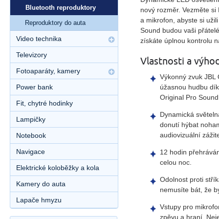
Bluetooth reproduktory
nový rozměr. Vezměte si
a mikrofon, abyste si užil
Reproduktory do auta
Sound
budou vaši přátelé 
Video technika
získáte úplnou kontrolu
Televizory
Vlastnosti a výho
Fotoaparáty, kamery
Výkonný zvuk JBL 
úžasnou hudbu dík
Power bank
Original Pro Soun
Fit, chytré hodinky
Dynamická světelná
Lampičky
donutí hýbat noham
audiovizuální zážit
Notebook
Navigace
12 hodin přehráván
celou noc.
Elektrické koloběžky a kola
Odolnost proti stří
Kamery do auta
nemusíte bát, že b
Lapače hmyzu
Vstupy pro mikrofo
zpěvu a hraní. Nej