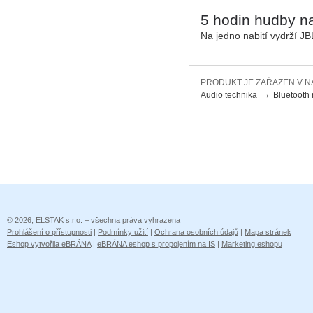
5 hodin hudby na
Na jedno nabití vydrží JB
PRODUKT JE ZAŘAZEN V N
→
Audio technika
Bluetooth 
© 2026, ELSTAK s.r.o. – všechna práva vyhrazena
Prohlášení o přístupnosti
|
Podmínky užití
|
Ochrana osobních údajů
|
Mapa stránek
Eshop vytvořila eBRÁNA
|
eBRÁNA eshop s propojením na IS
|
Marketing eshopu