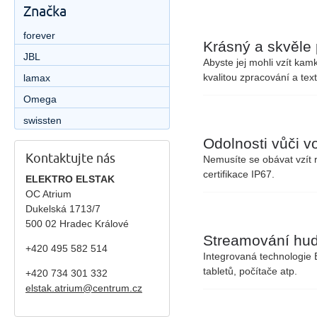
Značka
forever
Krásný a skvěle
JBL
Abyste jej mohli vzít kam
kvalitou zpracování a te
lamax
Omega
swissten
Odolnosti vůči v
Kontaktujte nás
Nemusíte se obávat vzít r
certifikace IP67.
ELEKTRO ELSTAK
OC Atrium
Dukelská 1713/7
500 02 Hradec Králové
Streamování hud
+420 495 582 514
Integrovaná technologie
tabletů, počítače atp.
+420
734 301 332
elstak.atrium@centrum.cz