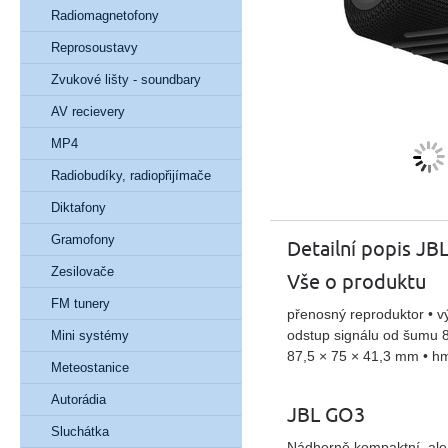
Radiomagnetofony
Reprosoustavy
Zvukové lišty - soundbary
AV recievery
MP4
Radiobudíky, radiopřijímače
Diktafony
Gramofony
Detailní popis JB
Zesilovače
Vše o produktu
FM tunery
přenosný reproduktor • v
odstup signálu od šumu 8
Mini systémy
87,5 × 75 × 41,3 mm • h
Meteostanice
Autorádia
JBL GO3
Sluchátka
Nádherně
kompaktní
, al