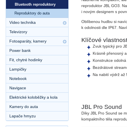
Bluetooth reproduktory
reproduktor
JBL GO3. Nabí
i novým designem s pov
Reproduktory do auta
Oblíbenou hudbu si naví
Video technika
k odolnosti dle
IP67
. Nav
Televizory
Klíčové vlastnost
Fotoaparáty, kamery
Zvuk typický pro
JB
Power bank
Krásně
přenosný a
Fit, chytré hodinky
Konstrukce odolná
Bezdrátové strea
Lampičky
Na nabití výdrž až
Notebook
Navigace
Elektrické koloběžky a kola
JBL Pro Sound
Kamery do auta
Díky JBL Pro Sound se můž
Lapače hmyzu
kompaktního těla reprodu