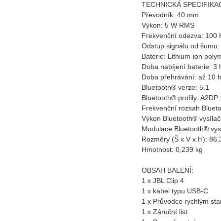
TECHNICKÁ SPECIFIKA
Převodník: 40 mm
Výkon: 5 W RMS
Frekvenční odezva: 100 
Odstup signálu od šumu:
Baterie: Lithium-ion pol
Doba nabíjení baterie: 3
Doba přehrávání: až 10 h
Bluetooth® verze: 5.1
Bluetooth® profily: A2DP
Frekvenční rozsah Bluet
Výkon Bluetooth® vysíla
Modulace Bluetooth® vy
Rozměry (Š x V x H): 86,
Hmotnost: 0,239 kg
OBSAH BALENÍ:
1 x JBL Clip 4
1 x kabel typu USB-C
1 x Průvodce rychlým st
1 x Záruční list