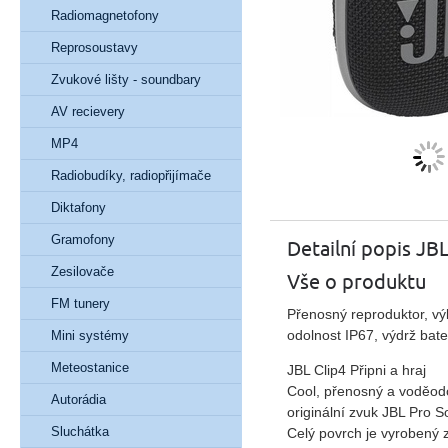
Radiomagnetofony
Reprosoustavy
Zvukové lišty - soundbary
AV recievery
MP4
Radiobudíky, radiopřijímače
Diktafony
Gramofony
Detailní popis JBL
Zesilovače
Vše o produktu
FM tunery
Přenosný reproduktor, vý
odolnost IP67, výdrž bate
Mini systémy
Meteostanice
JBL Clip4 Připni a hraj
Cool, přenosný a voděodo
Autorádia
originální zvuk JBL Pro 
Sluchátka
Celý povrch je vyrobený z