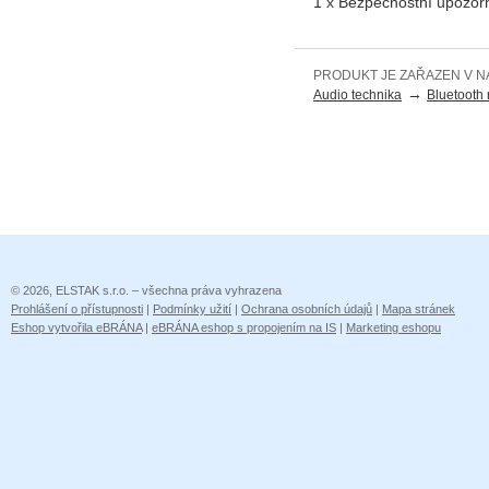
1 x Bezpečnostní upozor
PRODUKT JE ZAŘAZEN V N
→
Audio technika
Bluetooth 
© 2026, ELSTAK s.r.o. – všechna práva vyhrazena
Prohlášení o přístupnosti
|
Podmínky užití
|
Ochrana osobních údajů
|
Mapa stránek
Eshop vytvořila eBRÁNA
|
eBRÁNA eshop s propojením na IS
|
Marketing eshopu