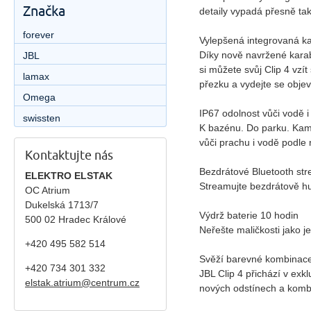
Značka
detaily vypadá přesně tak
forever
Vylepšená integrovaná k
Díky nově navržené karabi
JBL
si můžete svůj Clip 4 vz
lamax
přezku a vydejte se objev
Omega
IP67 odolnost vůči vodě i
swissten
K bazénu. Do parku. Kamko
vůči prachu i vodě podle
Kontaktujte nás
Bezdrátové Bluetooth st
ELEKTRO ELSTAK
Streamujte bezdrátově hu
OC Atrium
Dukelská 1713/7
Výdrž baterie 10 hodin
500 02 Hradec Králové
Neřešte maličkosti jako j
+420 495 582 514
Svěží barevné kombinac
+420
734 301 332
JBL Clip 4 přichází v exk
elstak.atrium@centrum.cz
nových odstínech a komb