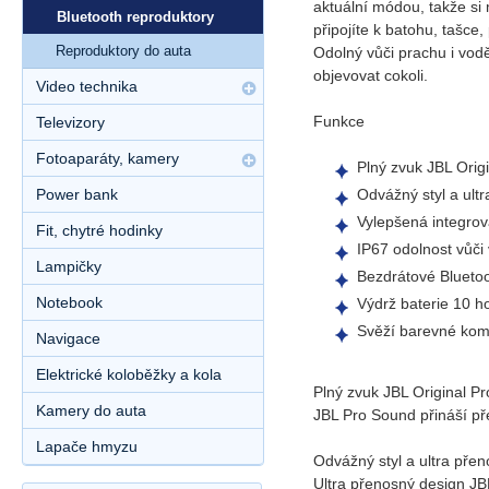
aktuální módou, takže si
Bluetooth reproduktory
připojíte k batohu, tašc
Reproduktory do auta
Odolný vůči prachu i vod
objevovat cokoli.
Video technika
Funkce
Televizory
Fotoaparáty, kamery
Plný zvuk JBL Orig
Odvážný styl a ult
Power bank
Vylepšená integro
Fit, chytré hodinky
IP67 odolnost vůči
Lampičky
Bezdrátové Blueto
Notebook
Výdrž baterie 10 h
Svěží barevné ko
Navigace
Elektrické koloběžky a kola
Plný zvuk JBL Original P
Kamery do auta
JBL Pro Sound přináší př
Lapače hmyzu
Odvážný styl a ultra pře
Ultra přenosný design JB