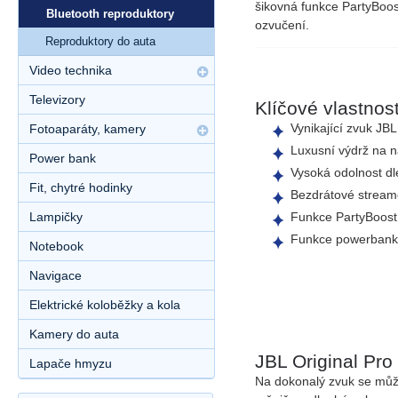
šikovná funkce
PartyBoos
Bluetooth reproduktory
ozvučení.
Reproduktory do auta
Video technika
Televizory
Klíčové vlastnost
Vynikající zvuk
JBL 
Fotoaparáty, kamery
Luxusní výdrž na n
Power bank
Vysoká odolnost d
Fit, chytré hodinky
Bezdrátové stream
Funkce
PartyBoost
Lampičky
Funkce
powerbank
Notebook
Navigace
Elektrické koloběžky a kola
Kamery do auta
JBL Original Pr
Lapače hmyzu
Na dokonalý zvuk se může