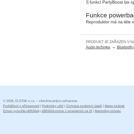
S funkcí PartyBoost lze s
Funkce powerba
Reproduktor má na těle n
PRODUKT JE ZAŘAZEN V N
→
Audio technika
Bluetooth 
© 2026, ELSTAK s.r.o. – všechna práva vyhrazena
Prohlášení o přístupnosti
|
Podmínky užití
|
Ochrana osobních údajů
|
Mapa stránek
Eshop vytvořila eBRÁNA
|
eBRÁNA eshop s propojením na IS
|
Marketing eshopu