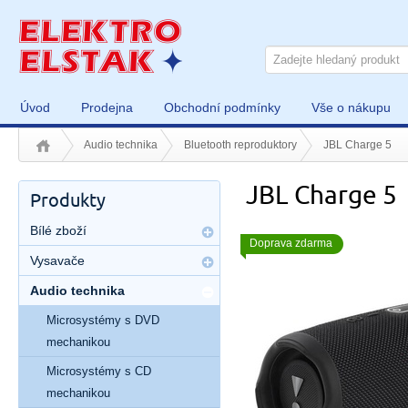
Úvod
Prodejna
Obchodní podmínky
Vše o nákupu
Audio technika
Bluetooth reproduktory
JBL Charge 5
JBL Charge 5
Produkty
Bílé zboží
Doprava zdarma
Vysavače
Audio technika
Microsystémy s DVD
mechanikou
Microsystémy s CD
mechanikou