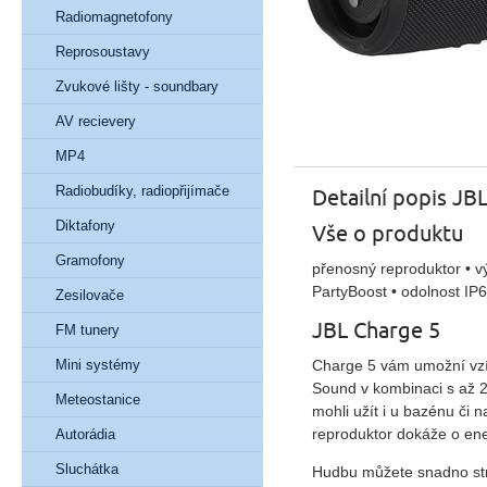
Radiomagnetofony
Reprosoustavy
Zvukové lišty - soundbary
AV recievery
MP4
Radiobudíky, radiopřijímače
Detailní popis JB
Diktafony
Vše o produktu
Gramofony
přenosný reproduktor • v
PartyBoost • odolnost IP6
Zesilovače
JBL Charge 5
FM tunery
Charge 5 vám umožní vzít
Mini systémy
Sound
v kombinaci s až
2
Meteostanice
mohli užít i u bazénu či n
reproduktor dokáže o ene
Autorádia
Sluchátka
Hudbu můžete snadno str