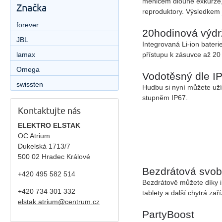
měničem dlouhé exkurze,
Značka
reproduktory. Výsledkem je
forever
20hodinová výdr
JBL
Integrovaná Li-ion bater
přístupu k zásuvce až 20
lamax
Omega
Vodotěsný dle I
swissten
Hudbu si nyní můžete užív
stupněm IP67.
Kontaktujte nás
ELEKTRO ELSTAK
OC Atrium
Dukelská 1713/7
500 02 Hradec Králové
Bezdrátová svo
+420 495 582 514
Bezdrátově můžete díky i
+420
734 301 332
tablety a další chytrá za
elstak.atrium@centrum.cz
PartyBoost