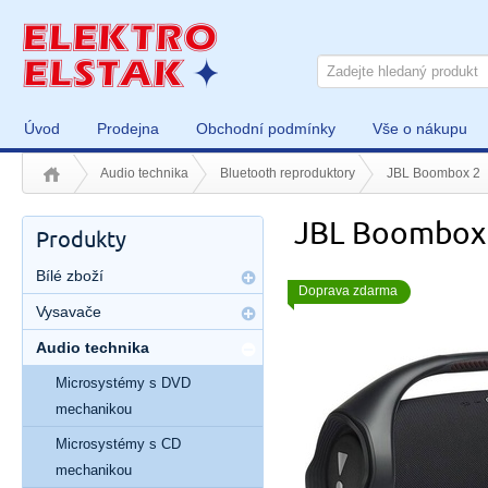
Úvod
Prodejna
Obchodní podmínky
Vše o nákupu
Audio technika
Bluetooth reproduktory
JBL Boombox 2
JBL Boombox
Produkty
Bílé zboží
Doprava zdarma
Vysavače
Audio technika
Microsystémy s DVD
mechanikou
Microsystémy s CD
mechanikou