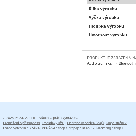
Šířka výrobku
Výška výrobku
Hloubka výrobku
Hmotnost výrobku
PRODUKT JE ZAŘAZEN V N
→
Audio technika
Bluetooth 
© 2026, ELSTAK s.r.o. – všechna práva vyhrazena
Prohlášení o přístupnosti
|
Podmínky užití
|
Ochrana osobních údajů
|
Mapa stránek
Eshop vytvořila eBRÁNA
|
eBRÁNA eshop s propojením na IS
|
Marketing eshopu