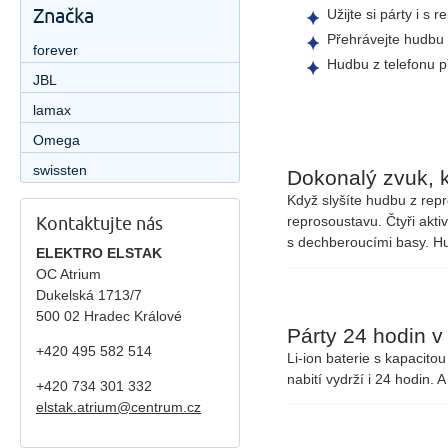
Značka
Užijte si párty i s
Přehrávejte hudbu 
forever
Hudbu z telefonu 
JBL
lamax
Omega
swissten
Dokonalý zvuk, 
Když slyšíte hudbu z rep
reprosoustavu. Čtyři akti
Kontaktujte nás
s dechberoucími basy. Hu
ELEKTRO ELSTAK
OC Atrium
Dukelská 1713/7
500 02 Hradec Králové
Párty 24 hodin 
+420 495 582 514
Li-ion baterie s kapacit
nabití vydrží i 24 hodin. 
+420
734 301 332
elstak.atrium@centrum.cz