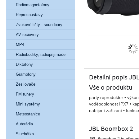
Radiomagnetofony
Reprosoustavy
Zvukové lišty - soundbary
AV recievery
MP4
Radiobudíky, radiopřijímače
Diktafony
Gramofony
Detailní popis J
Zesilovače
Vše o produktu
FM tunery
party reproduktor • výkon
voděodolonost IPX7 • kap
Mini systémy
nabíjení zařízení • funkc
Meteostanice
Autorádia
JBL Boombox 2
Sluchátka
JBL Boombox 2 je přenosný