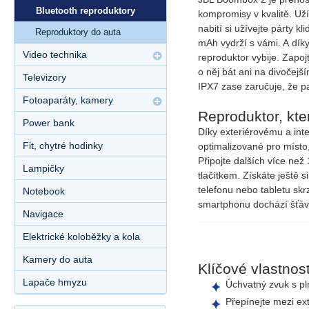
Bluetooth reproduktory
kompromisy v kvalitě. Uží
nabití si užívejte párty 
Reproduktory do auta
mAh
vydrží s vámi. A dík
Video technika
reproduktor vybije. Zapo
o něj bát ani na divočejš
Televizory
IPX7
zase zaručuje, že p
Fotoaparáty, kamery
Reproduktor, kter
Power bank
Díky exteriérovému a inte
Fit, chytré hodinky
optimalizované pro místo
Připojte dalších
více než 
Lampičky
tlačítkem. Získáte ještě 
telefonu nebo tabletu sk
Notebook
smartphonu dochází šťáv
Navigace
Elektrické koloběžky a kola
Kamery do auta
Klíčové vlastnost
Lapače hmyzu
Úchvatný zvuk s pl
Přepínejte mezi
ex