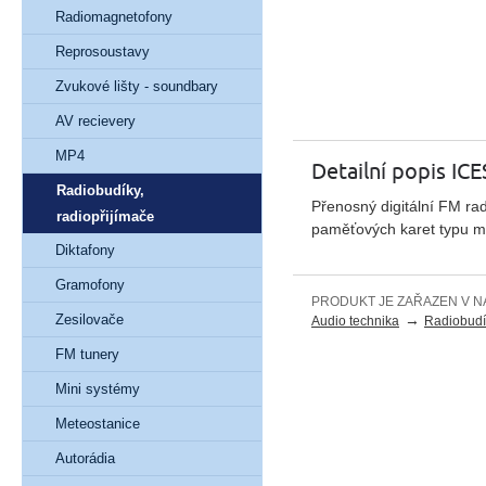
Radiomagnetofony
Reprosoustavy
Zvukové lišty - soundbary
AV recievery
MP4
Detailní popis IC
Radiobudíky,
Přenosný digitální FM rad
radiopřijímače
paměťových karet typu mi
Diktafony
Gramofony
PRODUKT JE ZAŘAZEN V N
→
Zesilovače
Audio technika
Radiobudík
FM tunery
Mini systémy
Meteostanice
Autorádia