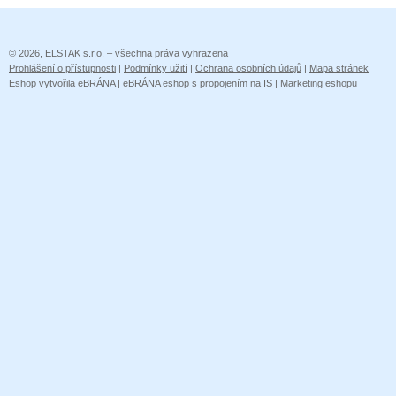
© 2026, ELSTAK s.r.o. – všechna práva vyhrazena
Prohlášení o přístupnosti
|
Podmínky užití
|
Ochrana osobních údajů
|
Mapa stránek
Eshop vytvořila eBRÁNA
|
eBRÁNA eshop s propojením na IS
|
Marketing eshopu