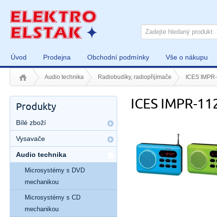
Úvod
Prodejna
Obchodní podmínky
Vše o nákupu
Audio technika
Radiobudíky, radiopřijímače
ICES IMPR
ICES IMPR-11
Produkty
Bílé zboží
Vysavače
Audio technika
Microsystémy s DVD
mechanikou
Microsystémy s CD
mechanikou