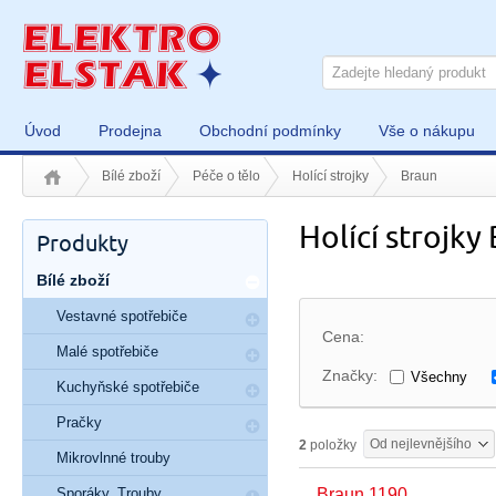
Úvod
Prodejna
Obchodní podmínky
Vše o nákupu
Bílé zboží
Péče o tělo
Holící strojky
Braun
Holící strojky
Produkty
Bílé zboží
Vestavné spotřebiče
Cena:
Malé spotřebiče
Značky:
Všechny
Kuchyňské spotřebiče
Pračky
Od nejlevnějšího
2
položky
Mikrovlnné trouby
Sporáky, Trouby
Braun 1190