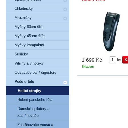
Chladničky
Mrazničky
Myčky 60cm šíře
Myčky 45 cm šíře
Myčky kompaktní
Sušičky
1 699 Kč
ks
Vitríny a vinotéky
Skladem
Odsavače par / digestoře
Péče o tělo
Holící strojky
Holení pánského těla
Dámské epilátory a
zastřihovače
Zastřihovače vousů a