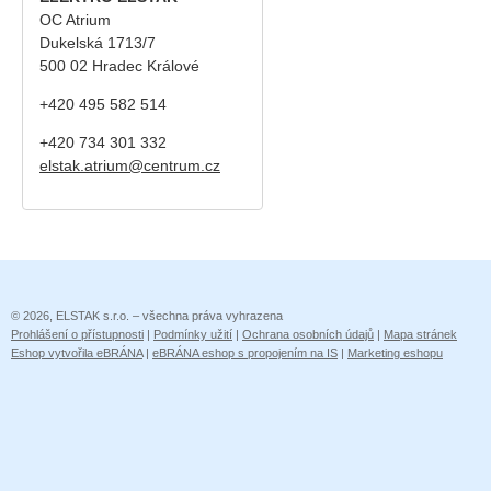
OC Atrium
Dukelská 1713/7
500 02 Hradec Králové
+420 495 582 514
+420
734 301 332
elstak.atrium@centrum.cz
© 2026, ELSTAK s.r.o. – všechna práva vyhrazena
Prohlášení o přístupnosti
|
Podmínky užití
|
Ochrana osobních údajů
|
Mapa stránek
Eshop vytvořila eBRÁNA
|
eBRÁNA eshop s propojením na IS
|
Marketing eshopu