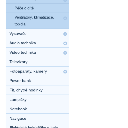
Péče o dítě
Ventilátory, klimatizace,
topidla
Vysavače
Audio technika
Video technika
Televizory
Fotoaparáty, kamery
Power bank
Fit, chytré hodinky
Lampičky
Notebook
Navigace
Elektrické koloběžky a kola