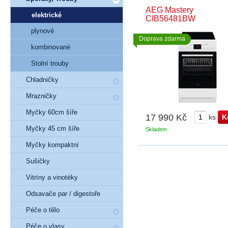
AEG Mastery
elektrické
CIB56481BW
plynové
Doprava zdarma
kombinované
Stolní trouby
Chladničky
Mrazničky
Myčky 60cm šíře
17 990 Kč
ks
Myčky 45 cm šíře
Skladem
Myčky kompaktní
Sušičky
Vitríny a vinotéky
Odsavače par / digestoře
Péče o tělo
Péče o vlasy