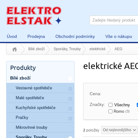
Úvod
Prodejna
Obchodní podmínky
Vše o nákupu
Bílé zboží
Sporáky, Trouby
elektrické
AEG
elektrické AE
Produkty
Bílé zboží
Vestavné spotřebiče
Cena:
Malé spotřebiče
Značky:
Všechny
Kuchyňské spotřebiče
Romo
(3)
Pračky
Mikrovlnné trouby
Od nejlevnějšího
2
položky
Sporáky, Trouby