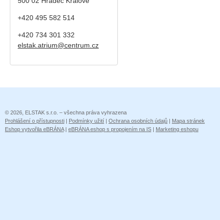
500 02 Hradec Králové
+420 495 582 514
+420
734 301 332
elstak.atrium@centrum.cz
© 2026, ELSTAK s.r.o. – všechna práva vyhrazena
Prohlášení o přístupnosti
|
Podmínky užití
|
Ochrana osobních údajů
|
Mapa stránek
Eshop vytvořila eBRÁNA
|
eBRÁNA eshop s propojením na IS
|
Marketing eshopu