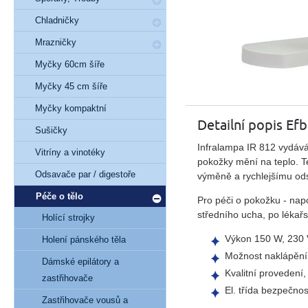
Chladničky
Mrazničky
Myčky 60cm šíře
Myčky 45 cm šíře
Myčky kompaktní
Detailní popis Ef
Sušičky
Infralampa IR 812 vydává
Vitríny a vinotéky
pokožky mění na teplo. Te
Odsavače par / digestoře
výměně a rychlejšímu odst
Péče o tělo
Pro péči o pokožku - nap
středního ucha, po lékařs
Holící strojky
Výkon 150 W, 230
Holení pánského těla
Možnost naklápění 
Dámské epilátory a
Kvalitní proveden
zastřihovače
El. třída bezpečnost
Zastřihovače vousů a