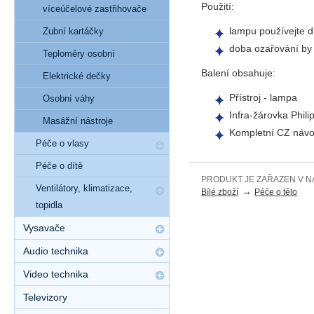
Použití:
víceúčelové zastřihovače
lampu používejte d
Zubní kartáčky
doba ozařování by 
Teploměry osobní
Balení obsahuje:
Elektrické dečky
Přístroj - lampa
Osobní váhy
Infra-žárovka Phil
Masážní nástroje
Kompletní CZ náv
Péče o vlasy
Péče o dítě
PRODUKT JE ZAŘAZEN V N
Ventilátory, klimatizace,
→
Bílé zboží
Péče o tělo
topidla
Vysavače
Audio technika
Video technika
Televizory