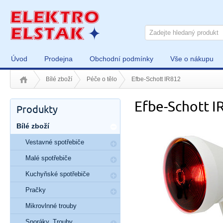
Úvod
Prodejna
Obchodní podmínky
Vše o nákupu
Bílé zboží
Péče o tělo
Efbe-Schott IR812
Efbe-Schott I
Produkty
Bílé zboží
Vestavné spotřebiče
Malé spotřebiče
Kuchyňské spotřebiče
Pračky
Mikrovlnné trouby
Sporáky, Trouby