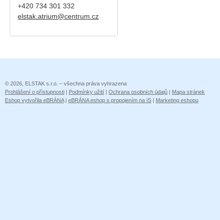
+420
734 301 332
elstak.atrium@centrum.cz
© 2026, ELSTAK s.r.o. – všechna práva vyhrazena
Prohlášení o přístupnosti
|
Podmínky užití
|
Ochrana osobních údajů
|
Mapa stránek
Eshop vytvořila eBRÁNA
|
eBRÁNA eshop s propojením na IS
|
Marketing eshopu