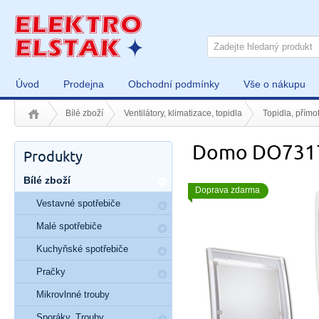
Úvod
Prodejna
Obchodní podmínky
Vše o nákupu
Bílé zboží
Ventilátory, klimatizace, topidla
Topidla, přímo
Domo DO73
Produkty
Bílé zboží
Doprava zdarma
Vestavné spotřebiče
Malé spotřebiče
Kuchyňské spotřebiče
Pračky
Mikrovlnné trouby
Sporáky, Trouby