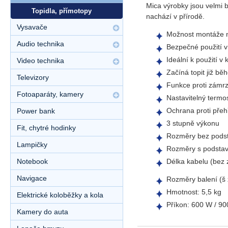
Mica výrobky jsou velmi 
Topidla, přímotopy
nachází v přírodě.
Vysavače
Možnost montáže n
Audio technika
Bezpečné použití v 
Ideální k použití v
Video technika
Začíná topit již bě
Televizory
Funkce proti zámr
Fotoaparáty, kamery
Nastavitelný termo
Ochrana proti přeh
Power bank
3 stupně výkonu
Fit, chytré hodinky
Rozměry bez podst
Lampičky
Rozměry s podstav
Délka kabelu (bez 
Notebook
Navigace
Rozměry balení (š x
Hmotnost: 5,5 kg
Elektrické koloběžky a kola
Příkon: 600 W / 9
Kamery do auta