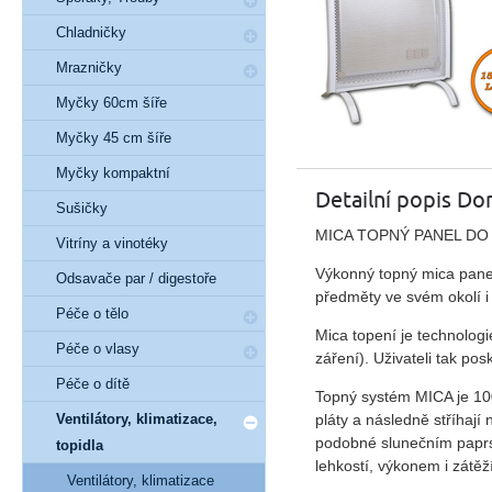
Chladničky
Mrazničky
Myčky 60cm šíře
Myčky 45 cm šíře
Myčky kompaktní
Detailní popis 
Sušičky
MICA TOPNÝ PANEL DO
Vitríny a vinotéky
Výkonný topný mica panel 
Odsavače par / digestoře
předměty ve svém okolí i
Péče o tělo
Mica topení je technologi
Péče o vlasy
záření). Uživateli tak pos
Péče o dítě
Topný systém MICA je 100
pláty a následně stříhají
Ventilátory, klimatizace,
podobné slunečním paprsk
topidla
lehkostí, výkonem i zátěží
Ventilátory, klimatizace