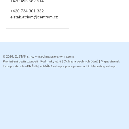
+420 495 582 514
+420
734 301 332
elstak.atrium@centrum.cz
© 2026, ELSTAK s.r.o. – všechna práva vyhrazena
Prohlášení o přístupnosti
|
Podmínky užití
|
Ochrana osobních údajů
|
Mapa stránek
Eshop vytvořila eBRÁNA
|
eBRÁNA eshop s propojením na IS
|
Marketing eshopu