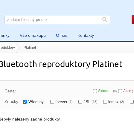
mínky
Vše o nákupu
O nás
Kontakty
roduktory
Platinet
Bluetooth reproduktory Platinet
Cena:
Skladem
Akce
(0)
(
Značky:
Všechny
forever
JBL
lamax
(1)
(13)
(2)
Nebyly nalezeny žádné produkty.