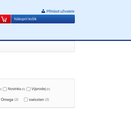
Přihlásit uživatele
Nákupní košík
Novinka
Výprodej
0)
(0)
(0)
Omega
swissten
(2)
(2)