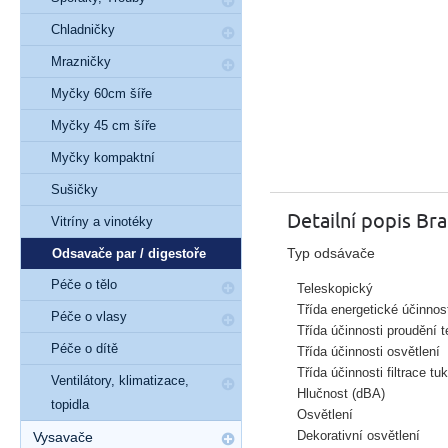
Chladničky
Mrazničky
Myčky 60cm šíře
Myčky 45 cm šíře
Myčky kompaktní
Sušičky
Detailní popis Br
Vitríny a vinotéky
Typ odsávače
Odsavače par / digestoře
Péče o tělo
Teleskopický
Třída energetické účinnos
Péče o vlasy
Třída účinnosti proudění t
Péče o dítě
Třída účinnosti osvětlení
Třída účinnosti filtrace tu
Ventilátory, klimatizace,
Hlučnost (dBA)
topidla
Osvětlení
Dekorativní osvětlení
Vysavače