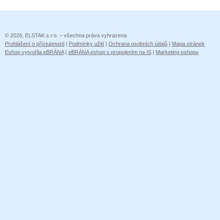
© 2026, ELSTAK s.r.o. – všechna práva vyhrazena
Prohlášení o přístupnosti
|
Podmínky užití
|
Ochrana osobních údajů
|
Mapa stránek
Eshop vytvořila eBRÁNA
|
eBRÁNA eshop s propojením na IS
|
Marketing eshopu