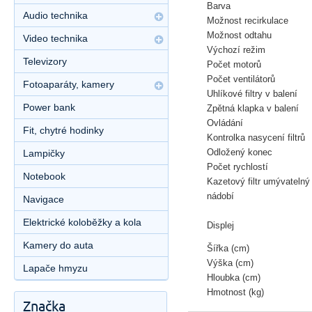
Barva
Audio technika
Možnost recirkulace
Možnost odtahu
Video technika
Výchozí režim
Televizory
Počet motorů
Počet ventilátorů
Fotoaparáty, kamery
Uhlíkové filtry v balení
Power bank
Zpětná klapka v balení
Ovládání
Fit, chytré hodinky
Kontrolka nasycení filtrů
Odložený konec
Lampičky
Počet rychlostí
Notebook
Kazetový filtr umývateln
nádobí
Navigace
Elektrické koloběžky a kola
Displej
Kamery do auta
Šířka (cm)
Výška (cm)
Lapače hmyzu
Hloubka (cm)
Hmotnost (kg)
Značka