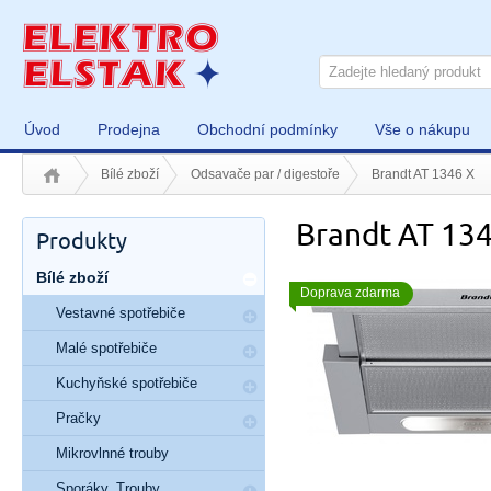
Úvod
Prodejna
Obchodní podmínky
Vše o nákupu
Bílé zboží
Odsavače par / digestoře
Brandt AT 1346 X
Brandt AT 13
Produkty
Bílé zboží
Doprava zdarma
Vestavné spotřebiče
Malé spotřebiče
Kuchyňské spotřebiče
Pračky
Mikrovlnné trouby
Sporáky, Trouby