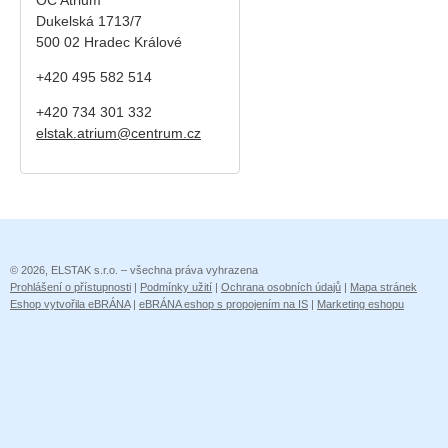
Dukelská 1713/7
500 02 Hradec Králové
+420 495 582 514
+420
734 301 332
elstak.atrium@centrum.cz
© 2026, ELSTAK s.r.o. – všechna práva vyhrazena
Prohlášení o přístupnosti
|
Podmínky užití
|
Ochrana osobních údajů
|
Mapa stránek
Eshop vytvořila eBRÁNA
|
eBRÁNA eshop s propojením na IS
|
Marketing eshopu