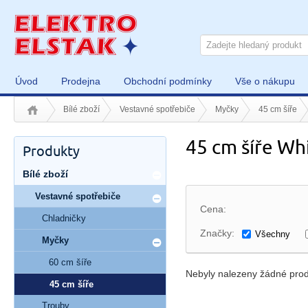
Úvod
Prodejna
Obchodní podmínky
Vše o nákupu
Bílé zboží
Vestavné spotřebiče
Myčky
45 cm šíře
45 cm šíře Wh
Produkty
Bílé zboží
Vestavné spotřebiče
Cena:
Chladničky
Značky:
Všechny
Myčky
60 cm šíře
Nebyly nalezeny žádné prod
45 cm šíře
Trouby