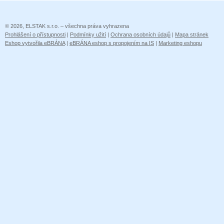
© 2026, ELSTAK s.r.o. – všechna práva vyhrazena
Prohlášení o přístupnosti
|
Podmínky užití
|
Ochrana osobních údajů
|
Mapa stránek
Eshop vytvořila eBRÁNA
|
eBRÁNA eshop s propojením na IS
|
Marketing eshopu