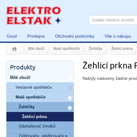
Úvod
Prodejna
Obchodní podmínky
Vše o nákupu
Bílé zboží
Malé spotřebiče
Žehličky
Žehlicí prkna
Žehlicí prkna 
Produkty
Bílé zboží
Nebyly nalezeny žádné prod
Vestavné spotřebiče
Malé spotřebiče
Žehličky
Žehlicí prkna
Odstraňovač žmolků
Zvlhčovače, odvlhčovače a