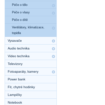
Péče o tělo
Péče o vlasy
Péče o dítě
Ventilátory, klimatizace,
topidla
Vysavače
Audio technika
Video technika
Televizory
Fotoaparáty, kamery
Power bank
Fit, chytré hodinky
Lampičky
Notebook