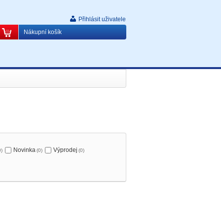
Přihlásit uživatele
Nákupní košík
Novinka
Výprodej
0)
(0)
(0)