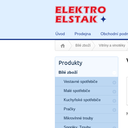
Úvod
Prodejna
Obchodní pod
Bílé zboží
Vitríny a vinotéky
Produkty
Bílé zboží
Vestavné spotřebiče
Malé spotřebiče
Kuchyňské spotřebiče
Pračky
Mikrovlnné trouby
Sporáky, Trouby