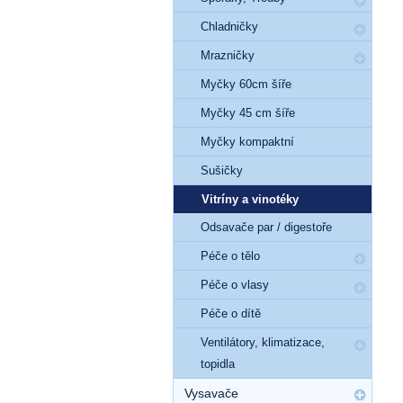
Chladničky
Mrazničky
Myčky 60cm šíře
Myčky 45 cm šíře
Myčky kompaktní
Sušičky
Vitríny a vinotéky
Odsavače par / digestoře
Péče o tělo
Péče o vlasy
Péče o dítě
Ventilátory, klimatizace,
topidla
Vysavače