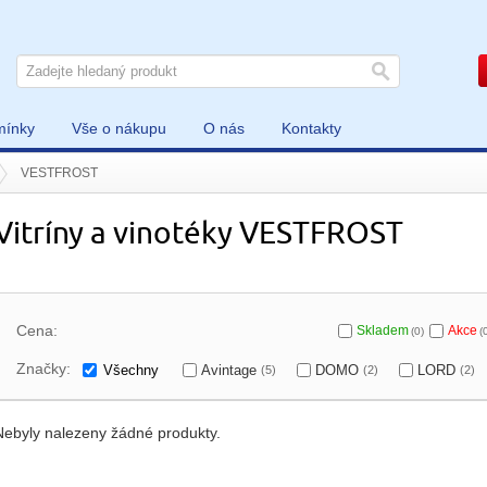
mínky
Vše o nákupu
O nás
Kontakty
VESTFROST
Vitríny a vinotéky VESTFROST
Cena:
Skladem
Akce
(0)
(
Značky:
Všechny
Avintage
DOMO
LORD
(5)
(2)
(2)
Nebyly nalezeny žádné produkty.