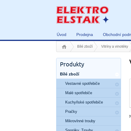
Úvod
Prodejna
Obchodní pod
Bílé zboží
Vitríny a vinotéky
Produkty
Bílé zboží
Vestavné spotřebiče
Malé spotřebiče
Kuchyňské spotřebiče
Pračky
Mikrovlnné trouby
Sporáky, Trouby