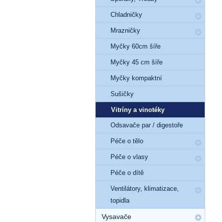
Chladničky
Mrazničky
Myčky 60cm šíře
Myčky 45 cm šíře
Myčky kompaktní
Sušičky
Vitríny a vinotéky
Odsavače par / digestoře
Péče o tělo
Péče o vlasy
Péče o dítě
Ventilátory, klimatizace,
topidla
Vysavače