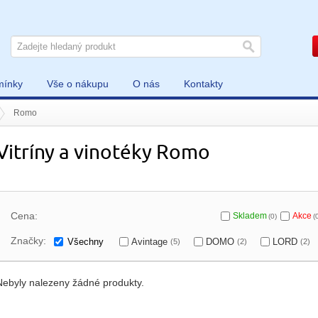
mínky
Vše o nákupu
O nás
Kontakty
Romo
Vitríny a vinotéky Romo
Cena:
Skladem
Akce
(0)
(
Značky:
Všechny
Avintage
DOMO
LORD
(5)
(2)
(2)
Nebyly nalezeny žádné produkty.