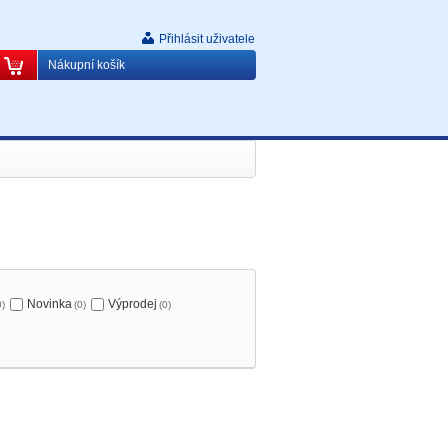
Přihlásit uživatele
Nákupní košík
Novinka
Výprodej
0)
(0)
(0)