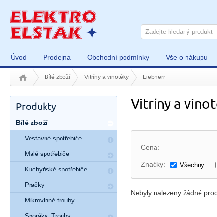
Úvod
Prodejna
Obchodní podmínky
Vše o nákupu
Bílé zboží
Vitríny a vinotéky
Liebherr
Vitríny a vino
Produkty
Bílé zboží
Vestavné spotřebiče
Cena:
Malé spotřebiče
Značky:
Všechny
Kuchyňské spotřebiče
Pračky
Nebyly nalezeny žádné prod
Mikrovlnné trouby
Sporáky, Trouby