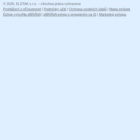
© 2026, ELSTAK s.r.o. – všechna práva vyhrazena
Prohlášení o přístupnosti
|
Podmínky užití
|
Ochrana osobních údajů
|
Mapa stránek
Eshop vytvořila eBRÁNA
|
eBRÁNA eshop s propojením na IS
|
Marketing eshopu