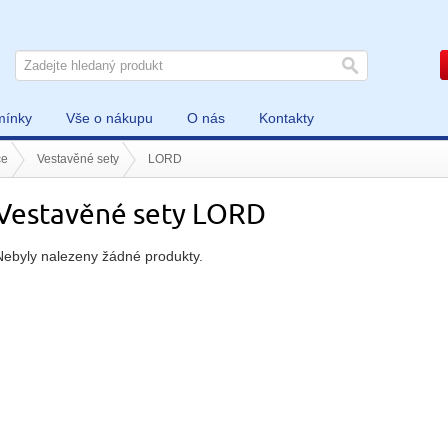
mínky
Vše o nákupu
O nás
Kontakty
če
Vestavěné sety
LORD
Vestavěné sety LORD
Nebyly nalezeny žádné produkty.