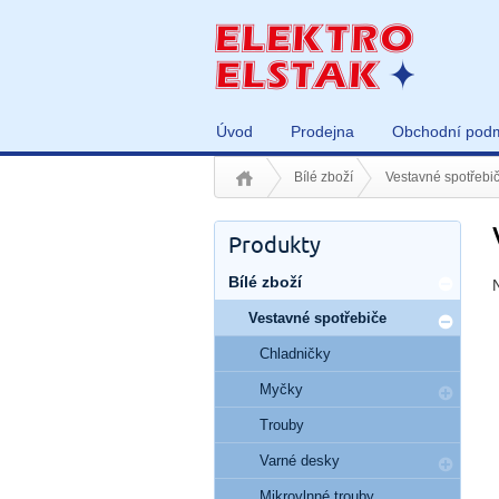
Úvod
Prodejna
Obchodní pod
Bílé zboží
Vestavné spotřebi
Produkty
Bílé zboží
Vestavné spotřebiče
Chladničky
Myčky
Trouby
Varné desky
Mikrovlnné trouby