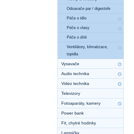
Odsavače par / digestoře
Péče o tělo
Péče o vlasy
Péče o dítě
Ventilátory, klimatizace,
topidla
Vysavače
Audio technika
Video technika
Televizory
Fotoaparáty, kamery
Power bank
Fit, chytré hodinky
Lampičky