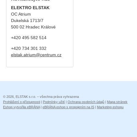
ELEKTRO ELSTAK
OC Atrium
Dukelská 1713/7
500 02 Hradec Králové
+420 495 582 514
+420
734 301 332
elstak.atrium@centrum.cz
© 2026, ELSTAK s.r.o. – všechna práva vyhrazena
Prohlášení o přístupnosti
|
Podmínky užití
|
Ochrana osobních údajů
|
Mapa stránek
Eshop vytvořila eBRÁNA
|
eBRÁNA eshop s propojením na IS
|
Marketing eshopu