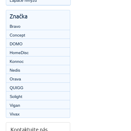
Lapače hmyzu
Značka
Bravo
Concept
DOMO
HomeDisc
Konnoc
Nedis
Orava
QUIGG
Solight
Vigan
Vivax
Kontaktujte nás