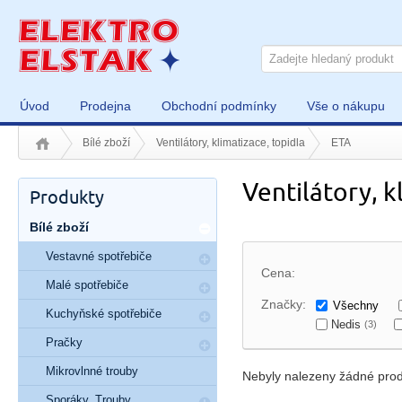
Úvod
Prodejna
Obchodní podmínky
Vše o nákupu
Bílé zboží
Ventilátory, klimatizace, topidla
ETA
Ventilátory, k
Produkty
Bílé zboží
Vestavné spotřebiče
Cena:
Malé spotřebiče
Značky:
Všechny
Kuchyňské spotřebiče
Nedis
(3)
Pračky
Mikrovlnné trouby
Nebyly nalezeny žádné prod
Sporáky, Trouby