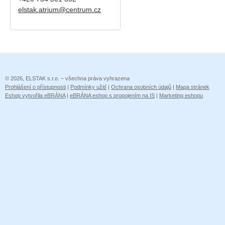
elstak.atrium@centrum.cz
© 2026, ELSTAK s.r.o. – všechna práva vyhrazena
Prohlášení o přístupnosti
|
Podmínky užití
|
Ochrana osobních údajů
|
Mapa stránek
Eshop vytvořila eBRÁNA
|
eBRÁNA eshop s propojením na IS
|
Marketing eshopu