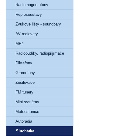
Radiomagnetofony
Reprosoustavy
Zvukové lišty - soundbary
AV recievery
MP4
Radiobudíky, radiopřijímače
Diktafony
Gramofony
Zesilovače
FM tunery
Mini systémy
Meteostanice
Autorádia
Sluchátka