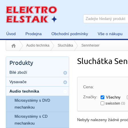
Úvod
Prodejna
Obchodní podmínky
Vše o nákupu
Audio technika
Sluchátka
Sennheiser
Sluchátka Sen
Produkty
Bílé zboží
Vysavače
Cena:
Audio technika
Značky:
Všechny
Microsystémy s DVD
swissten
(1)
mechanikou
Microsystémy s CD
Nebyly nalezeny žádné prod
mechanikou