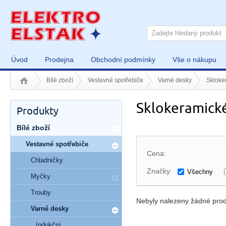
Úvod
Prodejna
Obchodní podmínky
Vše o nákupu
Bílé zboží
Vestavné spotřebiče
Varné desky
Skloke
Sklokeramick
Produkty
Bílé zboží
Vestavné spotřebiče
Cena:
Chladničky
Značky:
Všechny
Myčky
Trouby
Nebyly nalezeny žádné prod
Varné desky
Indukční