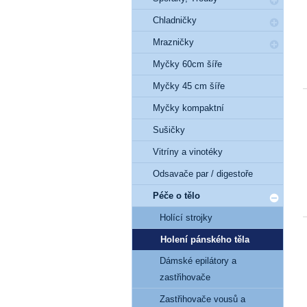
Chladničky
Mrazničky
Myčky 60cm šíře
Myčky 45 cm šíře
Myčky kompaktní
Sušičky
Vitríny a vinotéky
Odsavače par / digestoře
Péče o tělo
Holící strojky
Holení pánského těla
Dámské epilátory a
zastřihovače
Zastřihovače vousů a