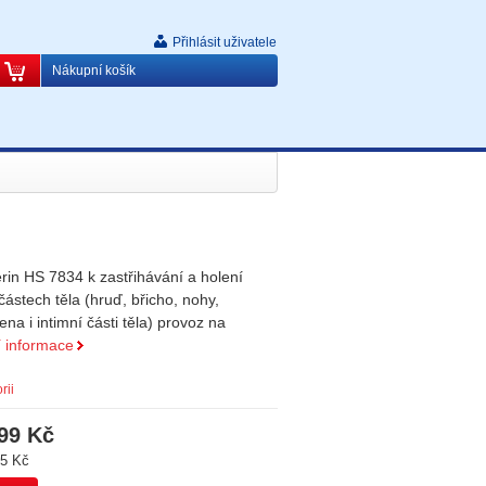
Přihlásit uživatele
Nákupní košík
rin HS 7834 k zastřihávání a holení
ástech těla (hruď, břicho, nohy,
na i intimní části těla) provoz na
í informace
rii
99 Kč
5 Kč