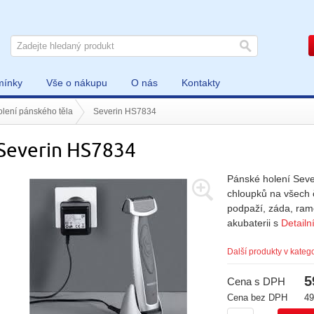
mínky
Vše o nákupu
O nás
Kontakty
lení pánského těla
Severin HS7834
Severin HS7834
Pánské holení Seve
chloupků na všech č
podpaží, záda, rame
akubaterii s
Detailn
Další produkty v katego
5
Cena s DPH
Cena bez DPH
49