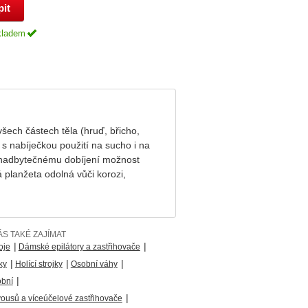
kladem
šech částech těla (hruď, břicho,
 s nabíječkou použití na sucho i na
i nadbytečnému dobíjení možnost
planžeta odolná vůči korozi,
S TAKÉ ZAJÍMAT
|
|
oje
Dámské epilátory a zastřihovače
|
|
|
ky
Holící strojky
Osobní váhy
|
obní
|
vousů a víceúčelové zastřihovače