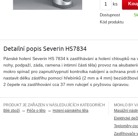
ks
Dostupnost
S
Kód produktu
Detailní popis Severin HS7834
Pánské holení Severin HS 7834 k zastřihávání a holení chloupků na v
nohy, podpaží, záda, ramena i intimní části těla) provoz na akubaterii
mokro spínač pro zapnutí/vypnutí kontrolka nabíjení a ochrana prot
nastavit délku zástřihu pomocí hřebínků (2 mm a 4 mm) bezúdržbová 
2 čepele na zastřihování cca 37 mm rukojeť s pryžovou úpravou.
PRODUKT JE ZAŘAZEN V NÁSLEDUJÍCÍCH KATEGORIÍCH
MOHLO BY VÁ
→
→
Bílé zboží
Péče o tělo
Holení pánského těla
Masážní nástr
Elektrické deč
Teploměry os
Zastřihovače 