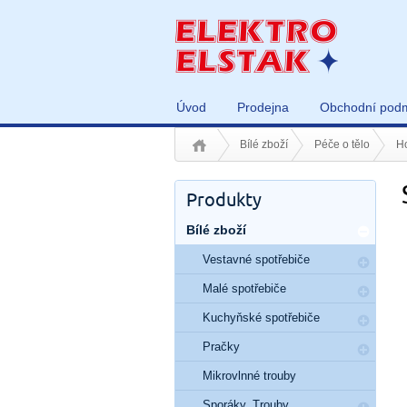
Úvod
Prodejna
Obchodní pod
Bílé zboží
Péče o tělo
Ho
Produkty
Bílé zboží
Vestavné spotřebiče
Malé spotřebiče
Kuchyňské spotřebiče
Pračky
Mikrovlnné trouby
Sporáky, Trouby